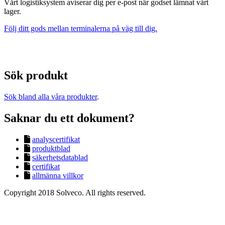
Vårt logistiksystem aviserar dig per e-post när godset lämnat vårt
lager.
Följ ditt gods mellan terminalerna på väg till dig.
Sök produkt
Sök bland alla våra produkter
.
Saknar du ett dokument?
analyscertifikat
produktblad
säkerhetsdatablad
certifikat
allmänna villkor
Copyright 2018 Solveco. All rights reserved.