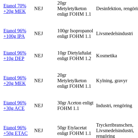
20gr
Etanol 70%
NEJ
Metyletylketon
Desinfektion, rengör
+20g MEK
enligt FOHM 1.1
Etanol 96%
100gr Isopropanol
NEJ
Livsmedelsindustri
+100g IPA
enligt FOHM 1.1
Etanol 96%
10gr Dietylaftalat
NEJ
Kosmetika
+10g DEP
enligt FOHM 1.2
20gr
Etanol 96%
NEJ
Metyletylketon
Kylning, gravyr
+20g MEK
enligt FOHM 1.1
Etanol 96%
30gr Aceton enligt
NEJ
Industri, rengöring
+30g ACE
FOHM 1.1
Tryckeribranschen,
Etanol 96%
50gr Etylacetat
NEJ
Livsmedelsindustri,
+50g ETAC
enligt FOHM 1.1
rengöring