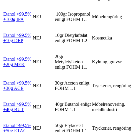
Etanol >99,5%
100gr Isopropanol
NEJ
Möbelrengöring
+100g IPA
enligt FOHM 1.1
Etanol >99,5%
10gr Dietylaftalat
NEJ
Kosmetika
+10g DEP
enligt FOHM 1.2
20gr
Etanol >99,5%
NEJ
Metyletylketon
Kylning, gravyr
+20g MEK
enligt FOHM 1.1
Etanol >99,5%
30gr Aceton enligt
NEJ
Tryckerier, rengöring
+30g ACE
FOHM 1.1
Etanol >99,5%
40gr Butanol enligt
Möbelrenovering,
NEJ
+40g BUT
FOHM 1.1
metallindustri
Etanol >99,5%
50gr Etylacetat
NEJ
Tryckerier, rengöring
+50g ETAC
enligt FOHM 1.1