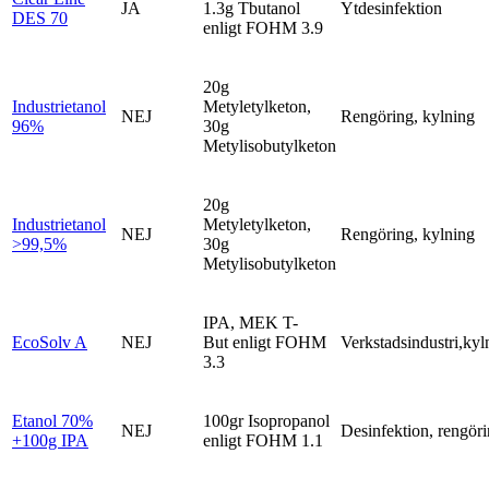
JA
1.3g Tbutanol
Ytdesinfektion
DES 70
enligt FOHM 3.9
20g
Industrietanol
Metyletylketon,
NEJ
Rengöring, kylning
96%
30g
Metylisobutylketon
20g
Industrietanol
Metyletylketon,
NEJ
Rengöring, kylning
>99,5%
30g
Metylisobutylketon
IPA, MEK T-
EcoSolv A
NEJ
But enligt FOHM
Verkstadsindustri,kyl
3.3
Etanol 70%
100gr Isopropanol
NEJ
Desinfektion, rengör
+100g IPA
enligt FOHM 1.1