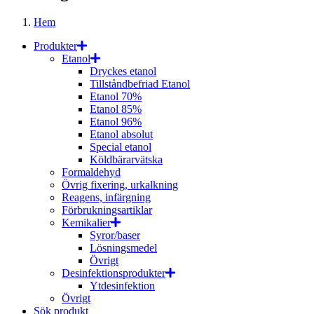
Hem
Produkter
Etanol
Dryckes etanol
Tillståndbefriad Etanol
Etanol 70%
Etanol 85%
Etanol 96%
Etanol absolut
Special etanol
Köldbärarvätska
Formaldehyd
Övrig fixering, urkalkning
Reagens, infärgning
Förbrukningsartiklar
Kemikalier
Syror/baser
Lösningsmedel
Övrigt
Desinfektionsprodukter
Ytdesinfektion
Övrigt
Sök produkt