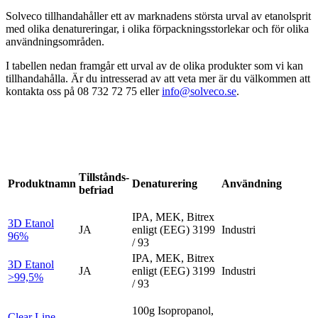
Solveco tillhandahåller ett av marknadens största urval av etanolsprit
med olika denatureringar, i olika förpackningsstorlekar och för olika
användningsområden.
I tabellen nedan framgår ett urval av de olika produkter som vi kan
tillhandahålla. Är du intresserad av att veta mer är du välkommen att
kontakta oss på 08 732 72 75 eller
info@solveco.se
.
Tillstånds-
Produktnamn
Denaturering
Användning
befriad
IPA, MEK, Bitrex
3D Etanol
JA
enligt (EEG) 3199
Industri
96%
/ 93
IPA, MEK, Bitrex
3D Etanol
JA
enligt (EEG) 3199
Industri
>99,5%
/ 93
100g Isopropanol,
Clear Line