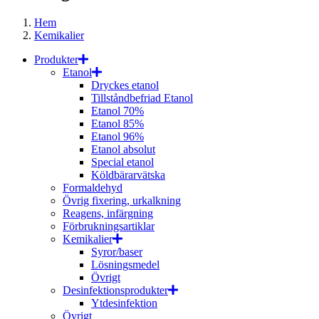
Hem
Kemikalier
Produkter
Etanol
Dryckes etanol
Tillståndbefriad Etanol
Etanol 70%
Etanol 85%
Etanol 96%
Etanol absolut
Special etanol
Köldbärarvätska
Formaldehyd
Övrig fixering, urkalkning
Reagens, infärgning
Förbrukningsartiklar
Kemikalier
Syror/baser
Lösningsmedel
Övrigt
Desinfektionsprodukter
Ytdesinfektion
Övrigt