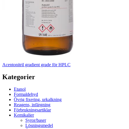
Acentonitril gradient grade för HPLC
Kategorier
Etanol
Formaldehyd
Övrig fixering, urkalkning
Reagens, infärgning
Förbrukningsartiklar
Kemikalier
Syror/baser
Lösningsmedel