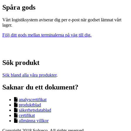
Spåra gods
Vårt logistiksystem aviserar dig per e-post när godset lämnat vårt
lager.
Följ ditt gods mellan terminalerna på väg till dig.
Sök produkt
Sök bland alla våra produkter
.
Saknar du ett dokument?
analyscertifikat
produktblad
säkerhetsdatablad
certifikat
allmänna villkor
Copyright 2018 Solveco. All rights reserved.