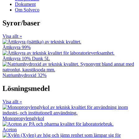
Dokument
Om Solveco
Syror/baser
Visa allt »
Ättiksyra 99%
Ättiksyra 10% Dunk 5L
Natriumhydroxid 32%
Lösningsmedel
Visa allt »
Monopropylenglykol
Aceton