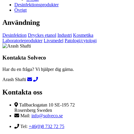
Desinfektionsprodukter
Övrigt
Användning
Desinfektion
Dryckes etanol
Industri
Kosmetika
Laboratorieprodukter
Livsmedel
Patologi/cytologi
Kontakta Solveco
Har du en fråga? Vi hjälper dig gärna.
Arash Shafti
Kontakta oss
Tallbacksgatan 10 SE-195 72
Rosersberg Sweden
Mail:
info@solveco.se
Tel:
+46(0)8 732 72 75