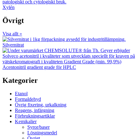
Xylén
Övrigt
Visa allt »
Silvernitrat
Acentonitril gradient grade för HPLC
Kategorier
Etanol
Formaldehyd
Övrig fixering, urkalkning
Reagens, infärgning
Förbrukningsartiklar
Kemikalier
Syror/baser
Lösningsmedel
Övrigt