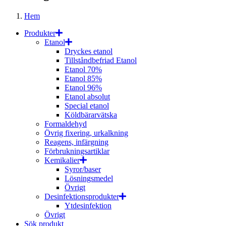
Hem
Produkter
Etanol
Dryckes etanol
Tillståndbefriad Etanol
Etanol 70%
Etanol 85%
Etanol 96%
Etanol absolut
Special etanol
Köldbärarvätska
Formaldehyd
Övrig fixering, urkalkning
Reagens, infärgning
Förbrukningsartiklar
Kemikalier
Syror/baser
Lösningsmedel
Övrigt
Desinfektionsprodukter
Ytdesinfektion
Övrigt
Sök produkt