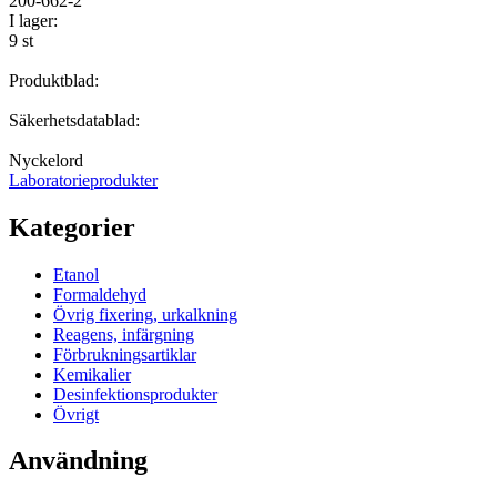
200-662-2
I lager:
9 st
Produktblad:
Säkerhetsdatablad:
Nyckelord
Laboratorieprodukter
Kategorier
Etanol
Formaldehyd
Övrig fixering, urkalkning
Reagens, infärgning
Förbrukningsartiklar
Kemikalier
Desinfektionsprodukter
Övrigt
Användning