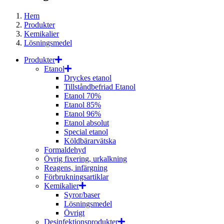
Hem
Produkter
Kemikalier
Lösningsmedel
Produkter
Etanol
Dryckes etanol
Tillståndbefriad Etanol
Etanol 70%
Etanol 85%
Etanol 96%
Etanol absolut
Special etanol
Köldbärarvätska
Formaldehyd
Övrig fixering, urkalkning
Reagens, infärgning
Förbrukningsartiklar
Kemikalier
Syror/baser
Lösningsmedel
Övrigt
Desinfektionsprodukter