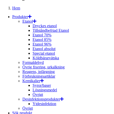
Hem
Produkter
Etanol
Dryckes etanol
Tillståndbefriad Etanol
Etanol 70%
Etanol 85%
Etanol 96%
Etanol absolut
Special etanol
Köldbärarvätska
Formaldehyd
Övrig fixering, urkalkning
Reagens, infärgning
Förbrukningsartiklar
Kemikalier
Syror/baser
Lösningsmedel
Övrigt
Desinfektionsprodukter
Ytdesinfektion
Övrigt
Sök produkt