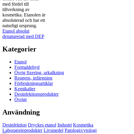
Etanol absolut
denaturerad med DEP
Kategorier
Etanol
Formaldehyd
Övrig fixering, urkalkning
Reagens, infärgning
Förbrukningsartiklar
Kemikalier
Desinfektionsprodukter
Övrigt
Användning
Desinfektion
Dryckes etanol
Industri
Kosmetika
Laboratorieprodukter
Livsmedel
Patologi/cytologi