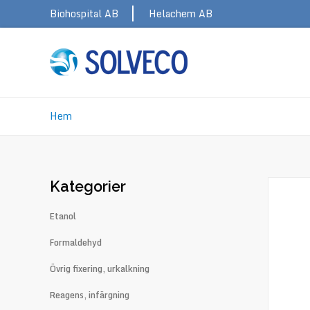
Skip
Topbar
Biohospital AB
Helachem AB
to
main
navigation
Hem
Länkstig
Kategorier
Etanol
Formaldehyd
Övrig fixering, urkalkning
Reagens, infärgning