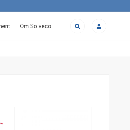
User
account
ment
Om Solveco
menu