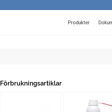
Huvudmeny
(dekstop)
Produkter
Doku
Förbrukningsartiklar