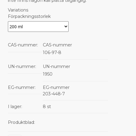
inte finns någon kall platta tillgänglig.
Variations
Förpackningsstorlek
CAS-nummer:
CAS-nummer
106-97-8
UN-nummer:
UN-nummer
1950
EG-nummer:
EG-nummer
203-448-7
I lager:
8 st
Produktblad: