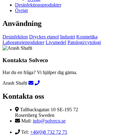
Desinfektionsprodukter
Övrigt
Användning
Desinfektion
Dryckes etanol
Industri
Kosmetika
Laboratorieprodukter
Livsmedel
Patologi/cytologi
Kontakta Solveco
Har du en fråga? Vi hjälper dig gärna.
Arash Shafti
Kontakta oss
Tallbacksgatan 10 SE-195 72
Rosersberg Sweden
Mail:
info@solveco.se
Tel:
+46(0)8 732 72 75