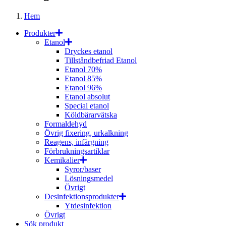
Hem
Produkter
Etanol
Dryckes etanol
Tillståndbefriad Etanol
Etanol 70%
Etanol 85%
Etanol 96%
Etanol absolut
Special etanol
Köldbärarvätska
Formaldehyd
Övrig fixering, urkalkning
Reagens, infärgning
Förbrukningsartiklar
Kemikalier
Syror/baser
Lösningsmedel
Övrigt
Desinfektionsprodukter
Ytdesinfektion
Övrigt
Sök produkt