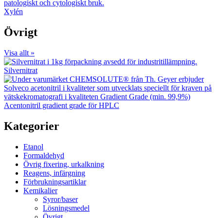
Xylén
Övrigt
Visa allt »
Silvernitrat
Acentonitril gradient grade för HPLC
Kategorier
Etanol
Formaldehyd
Övrig fixering, urkalkning
Reagens, infärgning
Förbrukningsartiklar
Kemikalier
Syror/baser
Lösningsmedel
Övrigt