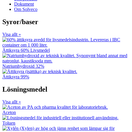
Dokument
Om Solveco
Syror/baser
Visa allt »
Ättiksyra 60% Livsmedel
Natriumhydroxid 32%
Ättiksyra 99%
Lösningsmedel
Visa allt »
Aceton
Toluen