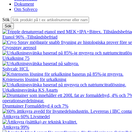
Dokument
Om Solveco
Sök
Etanol 96% -Tillståndsbefriad
Cryospray aerosol
Urkalkning 75
Solvcalc HCL
Kristensens lösning för urkalkning
Urkalkningsvätska KS Agarts
Drumtainer Formaldehyd 4 och 7%
Ättiksyra 60% Livsmedel
Ättiksyra 99%