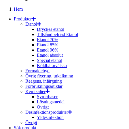
Hem
Produkter
Etanol
Dryckes etanol
Tillståndbefriad Etanol
Etanol 70%
Etanol 85%
Etanol 96%
Etanol absolut
Special etanol
Köldbärarvätska
Formaldehyd
Övrig fixering, urkalkning
Reagens, infärgning
Förbrukningsartiklar
Kemikalier
Syror/baser
Lösningsmedel
Övrigt
Desinfektionsprodukter
Ytdesinfektion
Övrigt
Sök produkt