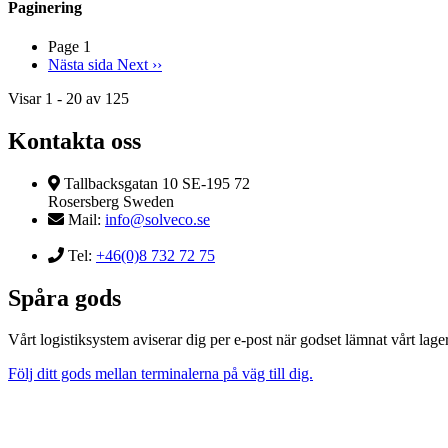
Paginering
Page 1
Nästa sida
Next ››
Visar 1 - 20 av 125
Kontakta oss
Tallbacksgatan 10 SE-195 72
Rosersberg Sweden
Mail:
info@solveco.se
Tel:
+46(0)8 732 72 75
Spåra gods
Vårt logistiksystem aviserar dig per e-post när godset lämnat vårt lager
Följ ditt gods mellan terminalerna på väg till dig.