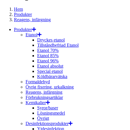
Hem
Produkter
Reagens, infärgning
Produkter
Etanol
Dryckes etanol
Tillståndbefriad Etanol
Etanol 70%
Etanol 85%
Etanol 96%
Etanol absolut
Special etanol
Köldbärarvätska
Formaldehyd
Övrig fixering, urkalkning
Reagens, infärgning
Förbrukningsartiklar
Kemikalier
Syror/baser
Lösningsmedel
Övrigt
Desinfektionsprodukter
Ytdesinfektion