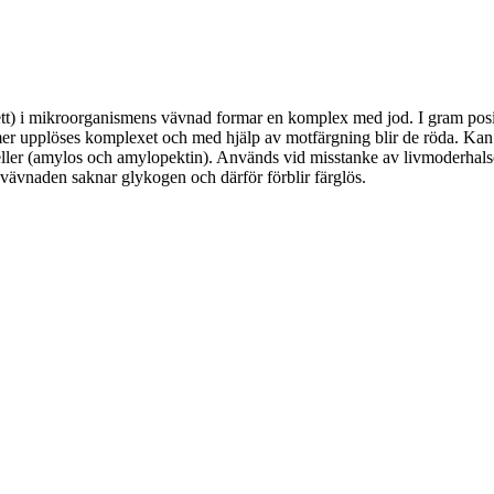
lett) i mikroorganismens vävnad formar en komplex med jod. I gram po
ismer upplöses komplexet och med hjälp av motfärgning blir de röda. Kan 
celler (amylos och amylopektin). Används vid misstanke av livmoderhalsca
vävnaden saknar glykogen och därför förblir färglös.