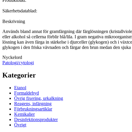
Produktblad:
Säkerhetsdatablad:
Beskrivning
Används bland annat för gramfärgning där färglösningen (kristallvio
eller alkohol så cellerna förblir blå/lila. I gram negativa mikroorgan
lösning kan även färga in stärkelse i djurceller (glykogen) och i växt
glykogen i den friska vävnaden och färgar den brun medan den sjuka 
Nyckelord
Patologi/cytologi
Kategorier
Etanol
Formaldehyd
Övrig fixering, urkalkning
Reagens, infärgning
Förbrukningsartiklar
Kemikalier
Desinfektionsprodukter
Övrigt