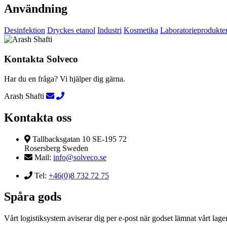
Användning
Desinfektion
Dryckes etanol
Industri
Kosmetika
Laboratorieprodukte
Kontakta Solveco
Har du en fråga? Vi hjälper dig gärna.
Arash Shafti
Kontakta oss
Tallbacksgatan 10 SE-195 72
Rosersberg Sweden
Mail:
info@solveco.se
Tel:
+46(0)8 732 72 75
Spåra gods
Vårt logistiksystem aviserar dig per e-post när godset lämnat vårt lager