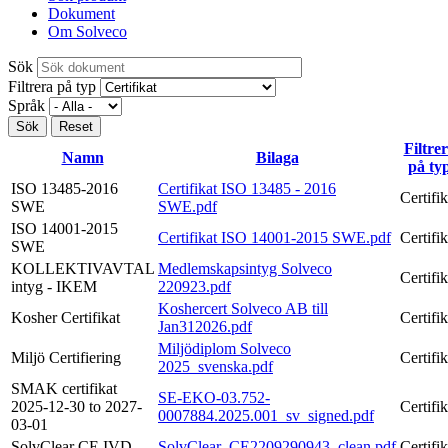
Dokument
Om Solveco
Sök
Filtrera på typ
Språk
Filtre
Namn
Bilaga
på ty
ISO 13485-2016
Certifikat ISO 13485 - 2016
Certifik
SWE
SWE.pdf
ISO 14001-2015
Certifikat ISO 14001-2015 SWE.pdf
Certifik
SWE
KOLLEKTIVAVTAL
Medlemskapsintyg Solveco
Certifik
intyg - IKEM
220923.pdf
Koshercert Solveco AB till
Kosher Certifikat
Certifik
Jan312026.pdf
Miljödiplom Solveco
Miljö Certifiering
Certifik
2025_svenska.pdf
SMAK certifikat
SE-EKO-03.752-
2025-12-30 to 2027-
Certifik
0007884.2025.001_sv_signed.pdf
03-01
SolvClear CE IVD
SolvClear_CE2209290943_clean.pdf
Certifik