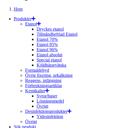
Hem
Produkter
Etanol
Dryckes etanol
Tillståndbefriad Etanol
Etanol 70%
Etanol 85%
Etanol 96%
Etanol absolut
Special etanol
Köldbärarvätska
Formaldehyd
Övrig fixering, urkalkning
Reagens, infärgning
Förbrukningsartiklar
Kemikalier
Syror/baser
Lösningsmedel
Övrigt
Desinfektionsprodukter
Ytdesinfektion
Övrigt
Sök produkt