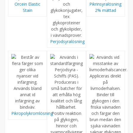
Orcein Elastic
Pikrinsyralösning
Stain
2% mättad
Perjodsyralösning
Pikropolykromlösning