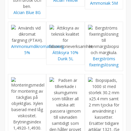
Alcian Yellow
Ammoniak 5M
Alcian Blue 8G
Ammoniumdikromatlösning
5%
Ättiksyra 10%
Dunk 5L
Bergströms
fixeringslösning