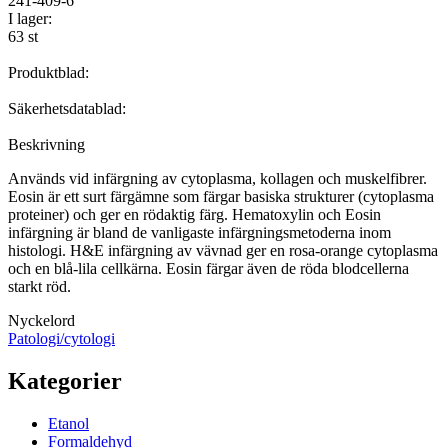
241-409-6
I lager:
63 st
Produktblad:
Säkerhetsdatablad:
Beskrivning
Används vid infärgning av cytoplasma, kollagen och muskelfibrer.
Eosin är ett surt färgämne som färgar basiska strukturer (cytoplasma
proteiner) och ger en rödaktig färg. Hematoxylin och Eosin
infärgning är bland de vanligaste infärgningsmetoderna inom
histologi. H&E infärgning av vävnad ger en rosa-orange cytoplasma
och en blå-lila cellkärna. Eosin färgar även de röda blodcellerna
starkt röd.
Nyckelord
Patologi/cytologi
Kategorier
Etanol
Formaldehyd