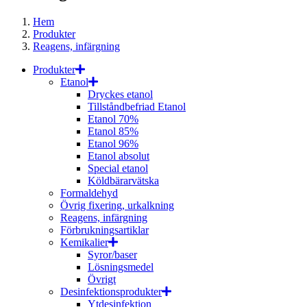
Hem
Produkter
Reagens, infärgning
Produkter
Etanol
Dryckes etanol
Tillståndbefriad Etanol
Etanol 70%
Etanol 85%
Etanol 96%
Etanol absolut
Special etanol
Köldbärarvätska
Formaldehyd
Övrig fixering, urkalkning
Reagens, infärgning
Förbrukningsartiklar
Kemikalier
Syror/baser
Lösningsmedel
Övrigt
Desinfektionsprodukter
Ytdesinfektion