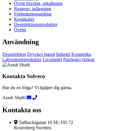
Övrig fixering, urkalkning
Reagens, infärgning
Förbrukningsartiklar
Kemikalier
Desinfektionsprodukter
Övrigt
Användning
Desinfektion
Dryckes etanol
Industri
Kosmetika
Laboratorieprodukter
Livsmedel
Patologi/cytologi
Kontakta Solveco
Har du en fråga? Vi hjälper dig gärna.
Arash Shafti
Kontakta oss
Tallbacksgatan 10 SE-195 72
Rosersberg Sweden