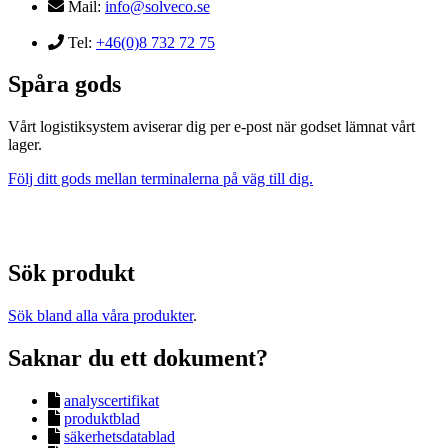
Mail:
info@solveco.se
Tel:
+46(0)8 732 72 75
Spåra gods
Vårt logistiksystem aviserar dig per e-post när godset lämnat vårt
lager.
Följ ditt gods mellan terminalerna på väg till dig.
Sök produkt
Sök bland alla våra produkter
.
Saknar du ett dokument?
analyscertifikat
produktblad
säkerhetsdatablad