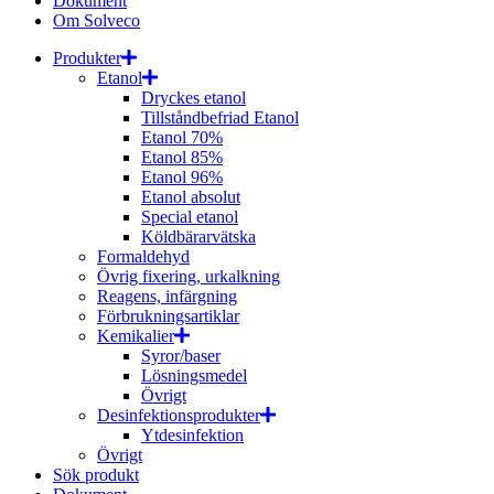
Dokument
Om Solveco
Produkter
Etanol
Dryckes etanol
Tillståndbefriad Etanol
Etanol 70%
Etanol 85%
Etanol 96%
Etanol absolut
Special etanol
Köldbärarvätska
Formaldehyd
Övrig fixering, urkalkning
Reagens, infärgning
Förbrukningsartiklar
Kemikalier
Syror/baser
Lösningsmedel
Övrigt
Desinfektionsprodukter
Ytdesinfektion
Övrigt
Sök produkt