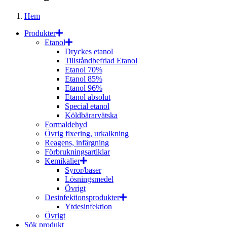
Hem
Produkter
Etanol
Dryckes etanol
Tillståndbefriad Etanol
Etanol 70%
Etanol 85%
Etanol 96%
Etanol absolut
Special etanol
Köldbärarvätska
Formaldehyd
Övrig fixering, urkalkning
Reagens, infärgning
Förbrukningsartiklar
Kemikalier
Syror/baser
Lösningsmedel
Övrigt
Desinfektionsprodukter
Ytdesinfektion
Övrigt
Sök produkt