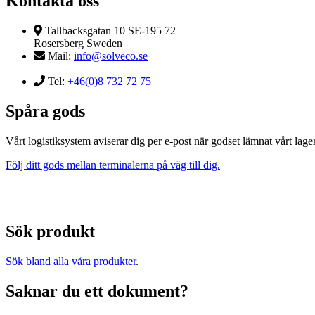
Kontakta oss
Tallbacksgatan 10 SE-195 72
Rosersberg Sweden
Mail:
info@solveco.se
Tel:
+46(0)8 732 72 75
Spåra gods
Vårt logistiksystem aviserar dig per e-post när godset lämnat vårt lager
Följ ditt gods mellan terminalerna på väg till dig.
Sök produkt
Sök bland alla våra produkter
.
Saknar du ett dokument?