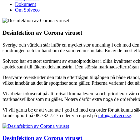
Dokument
Om Solveco
Desinfektion av Corona viruset
Sverige och världen står inför en mycket stor utmaning i och med den 
spridningen och tar hand om de som redan smittats. En av de mest eft
Solveco har ett stort sortiment av etanolprodukter i olika kvaliteter och
apotek samt till läkemedelsindustrin. Den största marknadsefterfrågan
Dessvärre överskrider den totala efterfrågan tillgången på både etano
vilket innebär att det är spotpriser som gäller. Priserna varierar i det n
Vi arbetar fokuserat på att fortsatt kunna leverera och prioriterar vår
marknadsvillkor som nu gäller. Notera därför extra noga de orderbekräft
Vi vill gärna be er att vara ute i god tid med era order för att kunna sä
kundsupport på 08-732 72 75 eller via e-post på
info@solveco.se
.
Desinfektion av Corona viruset