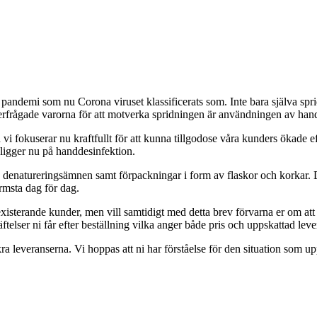
pandemi som nu Corona viruset klassificerats som. Inte bara själva spri
erfrågade varorna för att motverka spridningen är användningen av hand
 vi fokuserar nu kraftfullt för att kunna tillgodose våra kunders ökade ef
 ligger nu på handdesinfektion.
l, denatureringsämnen samt förpackningar i form av flaskor och korkar. 
ärmsta dag för dag.
a existerande kunder, men vill samtidigt med detta brev förvarna er om at
elser ni får efter beställning vilka anger både pris och uppskattad leve
kra leveranserna. Vi hoppas att ni har förståelse för den situation som up