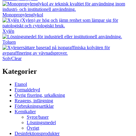
Monopropylenglykol
Xylén
Toluen
SolvClear
Kategorier
Etanol
Formaldehyd
Övrig fixering, urkalkning
Reagens, infärgning
Förbrukningsartiklar
Kemikalier
Syror/baser
Lösningsmedel
Övrigt
Desinfektionsprodukter