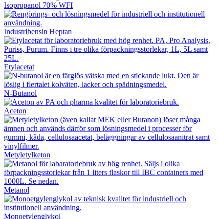
Isopropanol 70% WFI
Industribensin Heptan
Etylacetat
N-Butanol
Aceton
Metyletylketon
Metanol
Monoetylenglykol