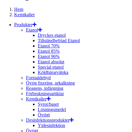
Hem
Kemikalier
Produkter
Etanol
Dryckes etanol
Tillståndbefriad Etanol
Etanol 70%
Etanol 85%
Etanol 96%
Etanol absolut
Special etanol
Köldbärarvätska
Formaldehyd
Övrig fixering, urkalkning
Reagens, infärgning
Förbrukningsartiklar
Kemikalier
Syror/baser
Lösningsmedel
Övrigt
Desinfektionsprodukter
Ytdesinfektion
Övrigt