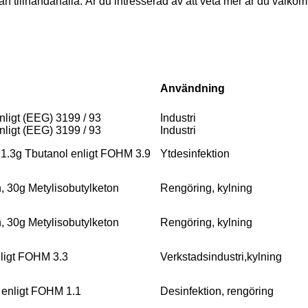
kan tillhandahålla. Är du intresserad av att veta mer är du välk
Användning
nligt (EEG) 3199 / 93
Industri
nligt (EEG) 3199 / 93
Industri
 1.3g Tbutanol enligt FOHM 3.9
Ytdesinfektion
, 30g Metylisobutylketon
Rengöring, kylning
, 30g Metylisobutylketon
Rengöring, kylning
ligt FOHM 3.3
Verkstadsindustri,kylning
 enligt FOHM 1.1
Desinfektion, rengöring