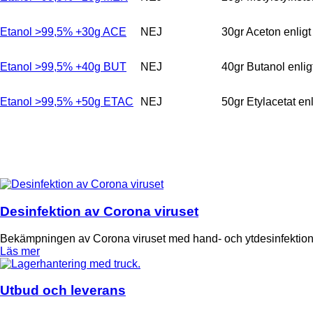
Etanol >99,5% +30g ACE
NEJ
30gr Aceton enlig
Etanol >99,5% +40g BUT
NEJ
40gr Butanol enli
Etanol >99,5% +50g ETAC
NEJ
50gr Etylacetat e
Desinfektion av Corona viruset
Bekämpningen av Corona viruset med hand- och ytdesinfektion är 
Läs mer
Utbud och leverans