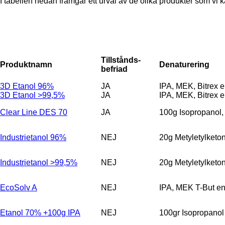
I tabellen nedan framgår ett urval av de olika produkter som vi 
Tillstånds-
Produktnamn
Denaturering
befriad
3D Etanol 96%
JA
IPA, MEK, Bitrex e
3D Etanol >99,5%
JA
IPA, MEK, Bitrex e
Clear Line DES 70
JA
100g Isopropanol,
Industrietanol 96%
NEJ
20g Metyletylketon
Industrietanol >99,5%
NEJ
20g Metyletylketon
EcoSolv A
NEJ
IPA, MEK T-But en
Etanol 70% +100g IPA
NEJ
100gr Isopropanol