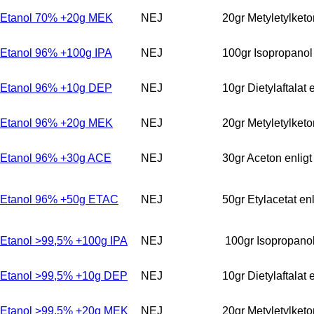
Etanol 70% +20g MEK
NEJ
20gr Metyletylket
Etanol 96% +100g IPA
NEJ
100gr Isopropanol
Etanol 96% +10g DEP
NEJ
10gr Dietylaftalat
Etanol 96% +20g MEK
NEJ
20gr Metyletylket
Etanol 96% +30g ACE
NEJ
30gr Aceton enlig
Etanol 96% +50g ETAC
NEJ
50gr Etylacetat e
Etanol >99,5% +100g IPA
NEJ
100gr Isopropanol
Etanol >99,5% +10g DEP
NEJ
10gr Dietylaftalat
Etanol >99,5% +20g MEK
NEJ
20gr Metyletylket