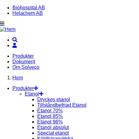
Skip
Biohospital AB
to
Helachem AB
Topbar
main
navigation
User
account
Produkter
Dokument
Huvudmeny
menu
Om Solveco
(dekstop)
Hem
Länkstig
Produkter
Etanol
Dryckes etanol
Tillståndbefriad Etanol
Etanol 70%
Etanol 85%
Etanol 96%
Etanol absolut
Special etanol
Köldbärarvätska