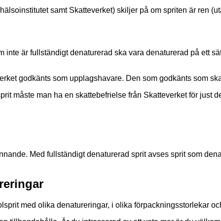
lsoinstitutet samt Skatteverket) skiljer på om spriten är ren (ut
inte är fullständigt denaturerad ska vara denaturerad på ett sätt
erket godkänts som upplagshavare. Den som godkänts som skatteb
d sprit måste man ha en skattebefrielse från Skatteverket för just
ännande. Med fullständigt denaturerad sprit avses sprit som de
reringar
olsprit med olika denatureringar, i olika förpackningsstorlekar 