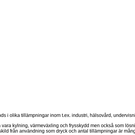
 olika tillämpningar inom t.ex. industri, hälsovård, undervisnin
vara kylning, värmeväxling och frysskydd men också som lösnin
kild från användning som dryck och antal tillämpningar är mån