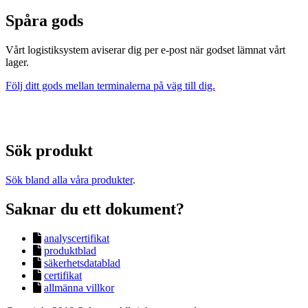
Spåra gods
Vårt logistiksystem aviserar dig per e-post när godset lämnat vårt
lager.
Följ ditt gods mellan terminalerna på väg till dig.
Sök produkt
Sök bland alla våra produkter
.
Saknar du ett dokument?
analyscertifikat
produktblad
säkerhetsdatablad
certifikat
allmänna villkor