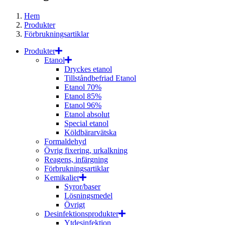
Hem
Produkter
Förbrukningsartiklar
Produkter
Etanol
Dryckes etanol
Tillståndbefriad Etanol
Etanol 70%
Etanol 85%
Etanol 96%
Etanol absolut
Special etanol
Köldbärarvätska
Formaldehyd
Övrig fixering, urkalkning
Reagens, infärgning
Förbrukningsartiklar
Kemikalier
Syror/baser
Lösningsmedel
Övrigt
Desinfektionsprodukter
Ytdesinfektion