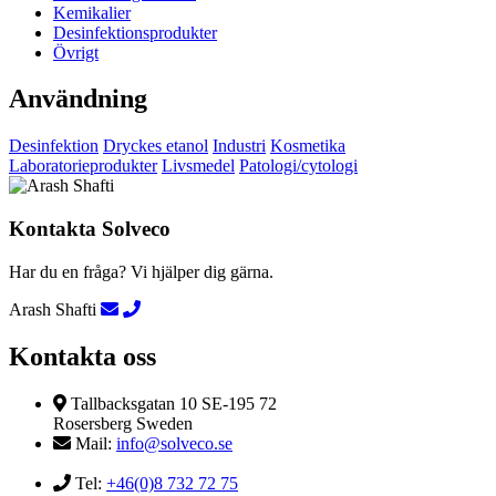
Kemikalier
Desinfektionsprodukter
Övrigt
Användning
Desinfektion
Dryckes etanol
Industri
Kosmetika
Laboratorieprodukter
Livsmedel
Patologi/cytologi
Kontakta Solveco
Har du en fråga? Vi hjälper dig gärna.
Arash Shafti
Kontakta oss
Tallbacksgatan 10 SE-195 72
Rosersberg Sweden
Mail:
info@solveco.se
Tel:
+46(0)8 732 72 75