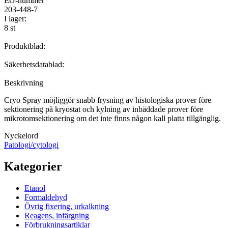
EG-nummer
203-448-7
I lager:
8 st
Produktblad:
Säkerhetsdatablad:
Beskrivning
Cryo Spray möjliggör snabb frysning av histologiska prover före
sektionering på kryostat och kylning av inbäddade prover före
mikrotomsektionering om det inte finns någon kall platta tillgänglig.
Nyckelord
Patologi/cytologi
Kategorier
Etanol
Formaldehyd
Övrig fixering, urkalkning
Reagens, infärgning
Förbrukningsartiklar