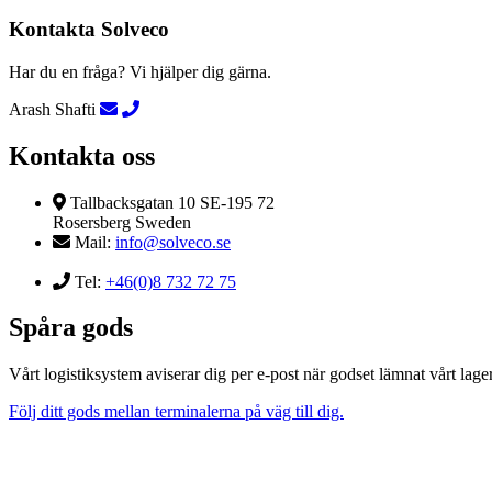
Kontakta Solveco
Har du en fråga? Vi hjälper dig gärna.
Arash Shafti
Kontakta oss
Tallbacksgatan 10 SE-195 72
Rosersberg Sweden
Mail:
info@solveco.se
Tel:
+46(0)8 732 72 75
Spåra gods
Vårt logistiksystem aviserar dig per e-post när godset lämnat vårt lager
Följ ditt gods mellan terminalerna på väg till dig.