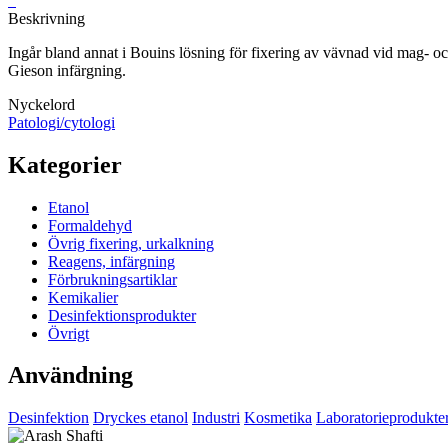
Beskrivning
Ingår bland annat i Bouins lösning för fixering av vävnad vid mag- och
Gieson infärgning.
Nyckelord
Patologi/cytologi
Kategorier
Etanol
Formaldehyd
Övrig fixering, urkalkning
Reagens, infärgning
Förbrukningsartiklar
Kemikalier
Desinfektionsprodukter
Övrigt
Användning
Desinfektion
Dryckes etanol
Industri
Kosmetika
Laboratorieprodukte