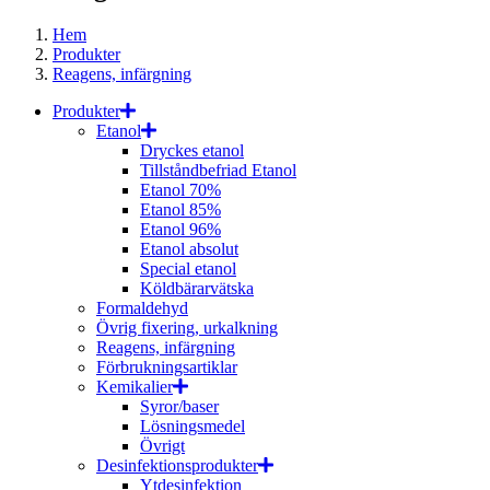
Hem
Produkter
Reagens, infärgning
Produkter
Etanol
Dryckes etanol
Tillståndbefriad Etanol
Etanol 70%
Etanol 85%
Etanol 96%
Etanol absolut
Special etanol
Köldbärarvätska
Formaldehyd
Övrig fixering, urkalkning
Reagens, infärgning
Förbrukningsartiklar
Kemikalier
Syror/baser
Lösningsmedel
Övrigt
Desinfektionsprodukter
Ytdesinfektion