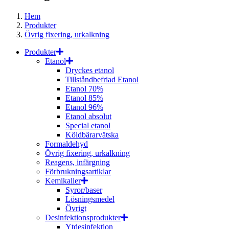
Hem
Produkter
Övrig fixering, urkalkning
Produkter
Etanol
Dryckes etanol
Tillståndbefriad Etanol
Etanol 70%
Etanol 85%
Etanol 96%
Etanol absolut
Special etanol
Köldbärarvätska
Formaldehyd
Övrig fixering, urkalkning
Reagens, infärgning
Förbrukningsartiklar
Kemikalier
Syror/baser
Lösningsmedel
Övrigt
Desinfektionsprodukter
Ytdesinfektion