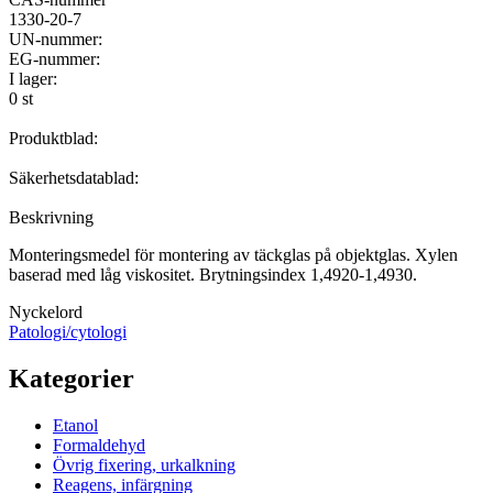
1330-20-7
UN-nummer:
EG-nummer:
I lager:
0 st
Produktblad:
Säkerhetsdatablad:
Beskrivning
Monteringsmedel för montering av täckglas på objektglas. Xylen
baserad med låg viskositet. Brytningsindex 1,4920-1,4930.
Nyckelord
Patologi/cytologi
Kategorier
Etanol
Formaldehyd
Övrig fixering, urkalkning
Reagens, infärgning