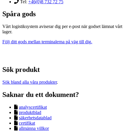
Tel:
+46(0)8 732 72 75
Spåra gods
Vårt logistiksystem aviserar dig per e-post när godset lämnat vårt
lager.
Följ ditt gods mellan terminalerna på väg till dig.
Sök produkt
Sök bland alla våra produkter
.
Saknar du ett dokument?
analyscertifikat
produktblad
säkerhetsdatablad
certifikat
allmänna villkor