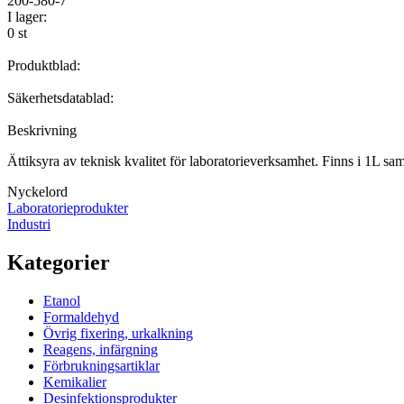
200-580-7
I lager:
0 st
Produktblad:
Säkerhetsdatablad:
Beskrivning
Ättiksyra av teknisk kvalitet för laboratorieverksamhet. Finns i 1L sa
Nyckelord
Laboratorieprodukter
Industri
Kategorier
Etanol
Formaldehyd
Övrig fixering, urkalkning
Reagens, infärgning
Förbrukningsartiklar
Kemikalier
Desinfektionsprodukter