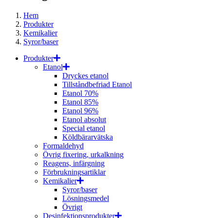
Hem
Produkter
Kemikalier
Syror/baser
Produkter
Etanol
Dryckes etanol
Tillståndbefriad Etanol
Etanol 70%
Etanol 85%
Etanol 96%
Etanol absolut
Special etanol
Köldbärarvätska
Formaldehyd
Övrig fixering, urkalkning
Reagens, infärgning
Förbrukningsartiklar
Kemikalier
Syror/baser
Lösningsmedel
Övrigt
Desinfektionsprodukter