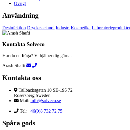
Övrigt
Användning
Desinfektion
Dryckes etanol
Industri
Kosmetika
Laboratorieprodukte
Kontakta Solveco
Har du en fråga? Vi hjälper dig gärna.
Arash Shafti
Kontakta oss
Tallbacksgatan 10 SE-195 72
Rosersberg Sweden
Mail:
info@solveco.se
Tel:
+46(0)8 732 72 75
Spåra gods