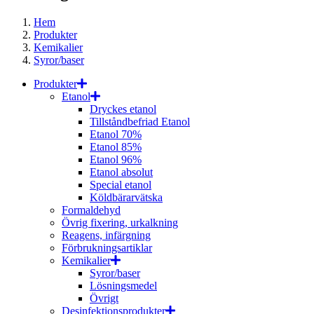
Hem
Produkter
Kemikalier
Syror/baser
Produkter
Etanol
Dryckes etanol
Tillståndbefriad Etanol
Etanol 70%
Etanol 85%
Etanol 96%
Etanol absolut
Special etanol
Köldbärarvätska
Formaldehyd
Övrig fixering, urkalkning
Reagens, infärgning
Förbrukningsartiklar
Kemikalier
Syror/baser
Lösningsmedel
Övrigt
Desinfektionsprodukter