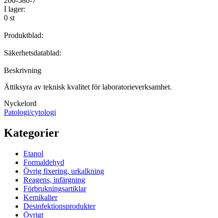
200-580-7
I lager:
0 st
Produktblad:
Säkerhetsdatablad:
Beskrivning
Ättiksyra av teknisk kvalitet för laboratorieverksamhet.
Nyckelord
Patologi/cytologi
Kategorier
Etanol
Formaldehyd
Övrig fixering, urkalkning
Reagens, infärgning
Förbrukningsartiklar
Kemikalier
Desinfektionsprodukter
Övrigt