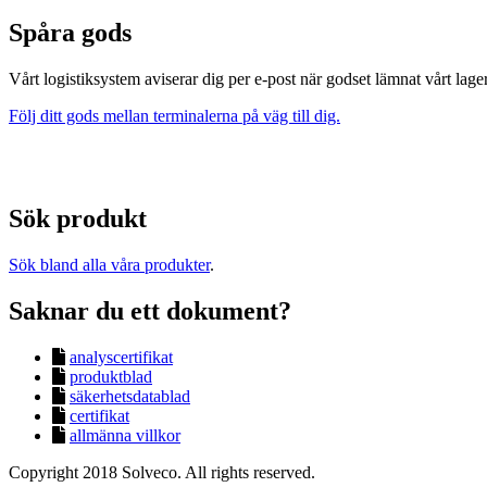
Spåra gods
Vårt logistiksystem aviserar dig per e-post när godset lämnat vårt lager
Följ ditt gods mellan terminalerna på väg till dig.
Sök produkt
Sök bland alla våra produkter
.
Saknar du ett dokument?
analyscertifikat
produktblad
säkerhetsdatablad
certifikat
allmänna villkor
Copyright 2018 Solveco. All rights reserved.