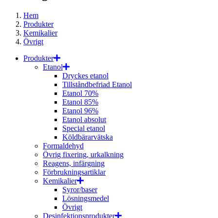
Hem
Produkter
Kemikalier
Övrigt
Produkter
Etanol
Dryckes etanol
Tillståndbefriad Etanol
Etanol 70%
Etanol 85%
Etanol 96%
Etanol absolut
Special etanol
Köldbärarvätska
Formaldehyd
Övrig fixering, urkalkning
Reagens, infärgning
Förbrukningsartiklar
Kemikalier
Syror/baser
Lösningsmedel
Övrigt
Desinfektionsprodukter