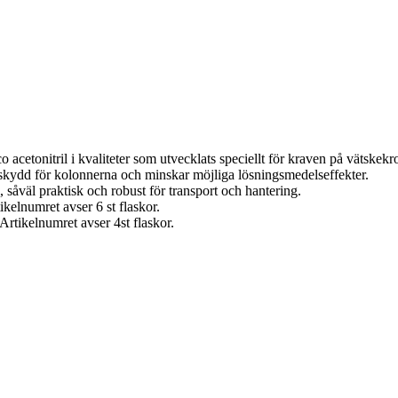
nitril i kvaliteter som utvecklats speciellt för kraven på vätskekro
 skydd för kolonnerna och minskar möjliga lösningsmedelseffekter.
l, såväl praktisk och robust för transport och hantering.
ikelnumret avser 6 st flaskor.
Artikelnumret avser 4st flaskor.