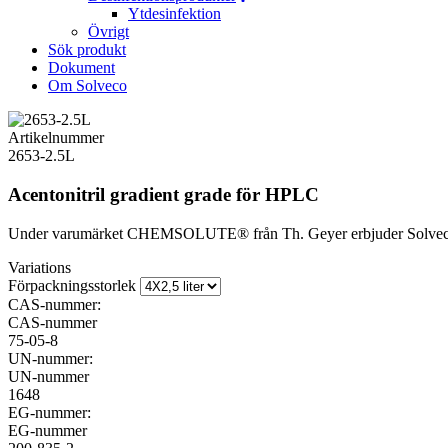
Ytdesinfektion
Övrigt
Sök produkt
Dokument
Om Solveco
Artikelnummer
2653-2.5L
Acentonitril gradient grade för HPLC
Under varumärket CHEMSOLUTE® från Th. Geyer erbjuder Solveco aceto
Variations
Förpackningsstorlek
CAS-nummer:
CAS-nummer
75-05-8
UN-nummer:
UN-nummer
1648
EG-nummer:
EG-nummer