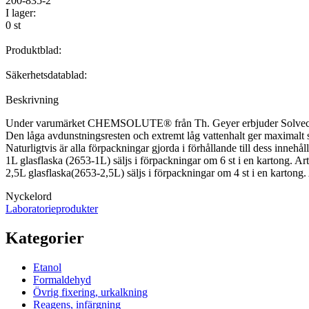
200-835-2
I lager:
0 st
Produktblad:
Säkerhetsdatablad:
Beskrivning
Under varumärket CHEMSOLUTE® från Th. Geyer erbjuder Solveco aceto
Den låga avdunstningsresten och extremt låg vattenhalt ger maximalt
Naturligtvis är alla förpackningar gjorda i förhållande till dess innehål
1L glasflaska (2653-1L) säljs i förpackningar om 6 st i en kartong. Art
2,5L glasflaska(2653-2,5L) säljs i förpackningar om 4 st i en kartong. 
Nyckelord
Laboratorieprodukter
Kategorier
Etanol
Formaldehyd
Övrig fixering, urkalkning
Reagens, infärgning