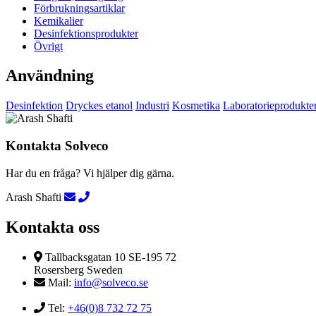
Förbrukningsartiklar
Kemikalier
Desinfektionsprodukter
Övrigt
Användning
Desinfektion
Dryckes etanol
Industri
Kosmetika
Laboratorieprodukte
Kontakta Solveco
Har du en fråga? Vi hjälper dig gärna.
Arash Shafti
Kontakta oss
Tallbacksgatan 10 SE-195 72
Rosersberg Sweden
Mail:
info@solveco.se
Tel:
+46(0)8 732 72 75