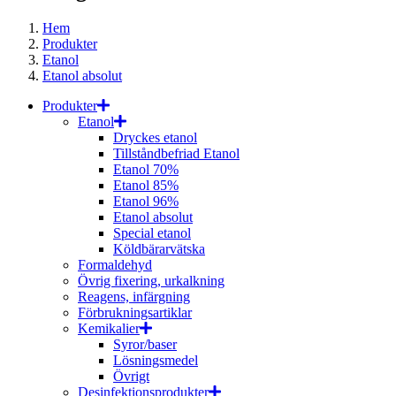
Hem
Produkter
Etanol
Etanol absolut
Produkter
Etanol
Dryckes etanol
Tillståndbefriad Etanol
Etanol 70%
Etanol 85%
Etanol 96%
Etanol absolut
Special etanol
Köldbärarvätska
Formaldehyd
Övrig fixering, urkalkning
Reagens, infärgning
Förbrukningsartiklar
Kemikalier
Syror/baser
Lösningsmedel
Övrigt
Desinfektionsprodukter