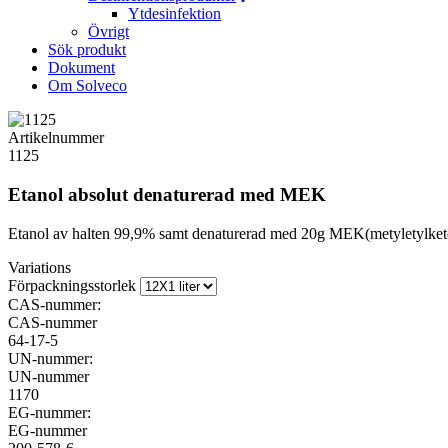
Ytdesinfektion
Övrigt
Sök produkt
Dokument
Om Solveco
Artikelnummer
1125
Etanol absolut denaturerad med MEK
Etanol av halten 99,9% samt denaturerad med 20g MEK(metyletylketon).
Variations
Förpackningsstorlek
CAS-nummer:
CAS-nummer
64-17-5
UN-nummer:
UN-nummer
1170
EG-nummer:
EG-nummer