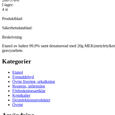
200-578-6
I lager:
4 st
Produktblad:
Säkerhetsdatablad:
Beskrivning
Etanol av halten 99,9% samt denaturerad med 20g MEK(metyletylketon).
gravyrarbete.
Kategorier
Etanol
Formaldehyd
Övrig fixering, urkalkning
Reagens, infärgning
Förbrukningsartiklar
Kemikalier
Desinfektionsprodukter
Övrigt