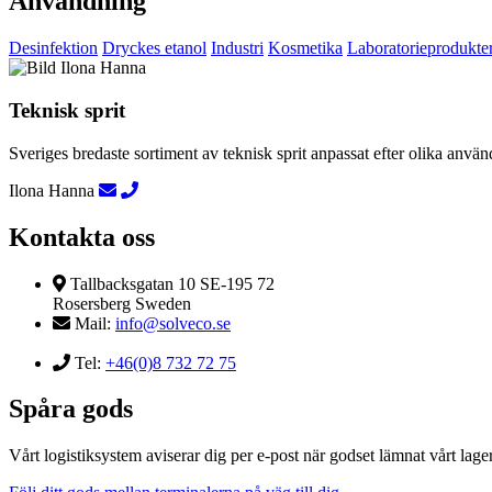
Användning
Desinfektion
Dryckes etanol
Industri
Kosmetika
Laboratorieprodukte
Teknisk sprit
Sveriges bredaste sortiment av teknisk sprit anpassat efter olika an
Ilona Hanna
Kontakta oss
Tallbacksgatan 10 SE-195 72
Rosersberg Sweden
Mail:
info@solveco.se
Tel:
+46(0)8 732 72 75
Spåra gods
Vårt logistiksystem aviserar dig per e-post när godset lämnat vårt lager