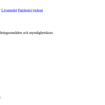
r
Livsmedel
Patologi/cytologi
vändningsområden och myndighetskrav.
.