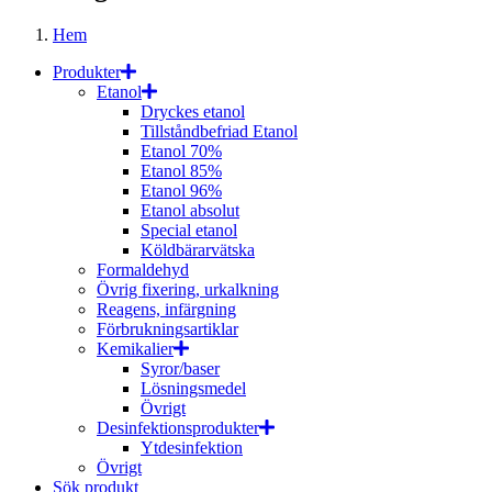
Hem
Produkter
Etanol
Dryckes etanol
Tillståndbefriad Etanol
Etanol 70%
Etanol 85%
Etanol 96%
Etanol absolut
Special etanol
Köldbärarvätska
Formaldehyd
Övrig fixering, urkalkning
Reagens, infärgning
Förbrukningsartiklar
Kemikalier
Syror/baser
Lösningsmedel
Övrigt
Desinfektionsprodukter
Ytdesinfektion
Övrigt
Sök produkt