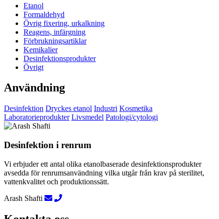
Etanol
Formaldehyd
Övrig fixering, urkalkning
Reagens, infärgning
Förbrukningsartiklar
Kemikalier
Desinfektionsprodukter
Övrigt
Användning
Desinfektion
Dryckes etanol
Industri
Kosmetika
Laboratorieprodukter
Livsmedel
Patologi/cytologi
Desinfektion i renrum
Vi erbjuder ett antal olika etanolbaserade desinfektionsprodukter
avsedda för renrumsanvändning vilka utgår från krav på sterilitet,
vattenkvalitet och produktionssätt.
Arash Shafti
Kontakta oss