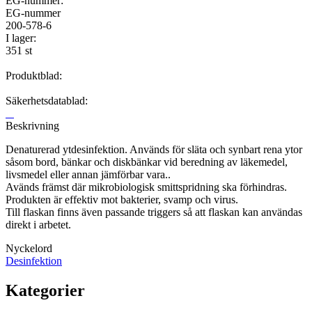
EG-nummer:
EG-nummer
200-578-6
I lager:
351 st
Produktblad:
Säkerhetsdatablad:
Beskrivning
Denaturerad ytdesinfektion. Används för släta och synbart rena ytor
såsom bord, bänkar och diskbänkar vid beredning av läkemedel,
livsmedel eller annan jämförbar vara..
Avänds främst där mikrobiologisk smittspridning ska förhindras.
Produkten är effektiv mot bakterier, svamp och virus.
Till flaskan finns även passande triggers så att flaskan kan användas
direkt i arbetet.
Nyckelord
Desinfektion
Kategorier