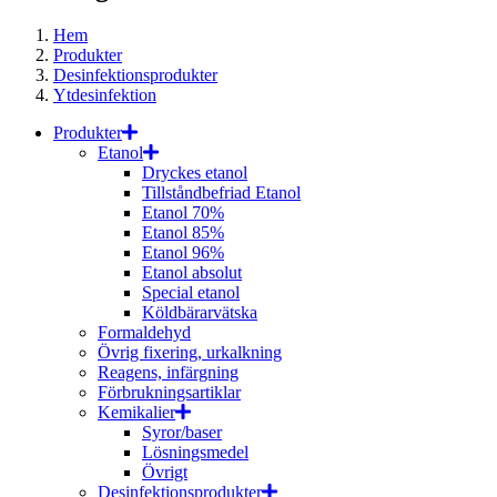
Hem
Produkter
Desinfektionsprodukter
Ytdesinfektion
Produkter
Etanol
Dryckes etanol
Tillståndbefriad Etanol
Etanol 70%
Etanol 85%
Etanol 96%
Etanol absolut
Special etanol
Köldbärarvätska
Formaldehyd
Övrig fixering, urkalkning
Reagens, infärgning
Förbrukningsartiklar
Kemikalier
Syror/baser
Lösningsmedel
Övrigt
Desinfektionsprodukter