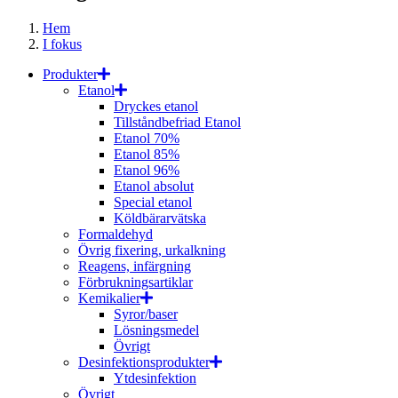
Hem
I fokus
Produkter
Etanol
Dryckes etanol
Tillståndbefriad Etanol
Etanol 70%
Etanol 85%
Etanol 96%
Etanol absolut
Special etanol
Köldbärarvätska
Formaldehyd
Övrig fixering, urkalkning
Reagens, infärgning
Förbrukningsartiklar
Kemikalier
Syror/baser
Lösningsmedel
Övrigt
Desinfektionsprodukter
Ytdesinfektion
Övrigt