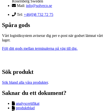
Rosersberg Sweden
Mail:
info@solveco.se
Tel:
+46(0)8 732 72 75
Spåra gods
Vårt logistiksystem aviserar dig per e-post när godset lämnat vårt
lager.
Följ ditt gods mellan terminalerna på väg till dig.
Sök produkt
Sök bland alla våra produkter
.
Saknar du ett dokument?
analyscertifikat
produktblad