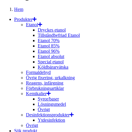
Hem
Produkter
Etanol
Dryckes etanol
Tillståndbefriad Etanol
Etanol 70%
Etanol 85%
Etanol 96%
Etanol absolut
Special etanol
Köldbärarvätska
Formaldehyd
Övrig fixering, urkalkning
Reagens, infärgning
Förbrukningsartiklar
Kemikalier
Syror/baser
Lösningsmedel
Övrigt
Desinfektionsprodukter
Ytdesinfektion
Övrigt
Sök produkt