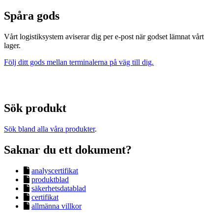
Spåra gods
Vårt logistiksystem aviserar dig per e-post när godset lämnat vårt
lager.
Följ ditt gods mellan terminalerna på väg till dig.
Sök produkt
Sök bland alla våra produkter
.
Saknar du ett dokument?
analyscertifikat
produktblad
säkerhetsdatablad
certifikat
allmänna villkor