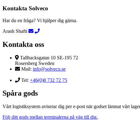
Kontakta Solveco
Har du en fråga? Vi hjälper dig gärna.
Arash Shafti
Kontakta oss
Tallbacksgatan 10 SE-195 72
Rosersberg Sweden
Mail:
info@solveco.se
Tel:
+46(0)8 732 72 75
Spåra gods
Vårt logistiksystem aviserar dig per e-post när godset lämnat vårt lager
Följ ditt gods mellan terminalerna på väg till dig.