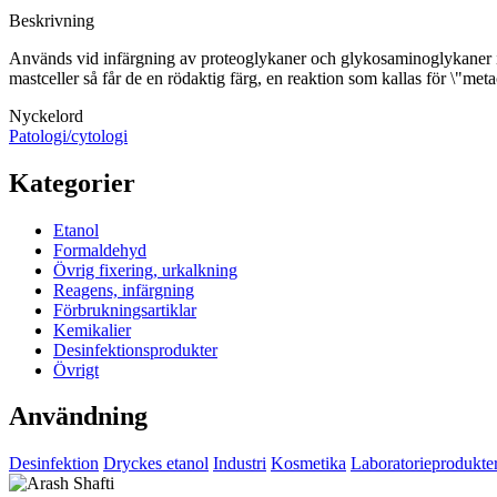
Beskrivning
Används vid infärgning av proteoglykaner och glykosaminoglykaner i b
mastceller så får de en rödaktig färg, en reaktion som kallas för \"meta
Nyckelord
Patologi/cytologi
Kategorier
Etanol
Formaldehyd
Övrig fixering, urkalkning
Reagens, infärgning
Förbrukningsartiklar
Kemikalier
Desinfektionsprodukter
Övrigt
Användning
Desinfektion
Dryckes etanol
Industri
Kosmetika
Laboratorieprodukte