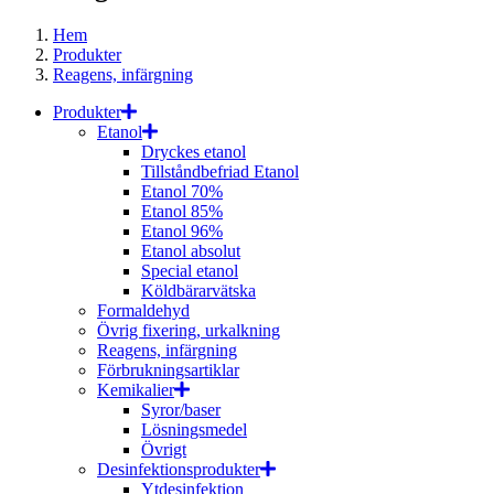
Hem
Produkter
Reagens, infärgning
Produkter
Etanol
Dryckes etanol
Tillståndbefriad Etanol
Etanol 70%
Etanol 85%
Etanol 96%
Etanol absolut
Special etanol
Köldbärarvätska
Formaldehyd
Övrig fixering, urkalkning
Reagens, infärgning
Förbrukningsartiklar
Kemikalier
Syror/baser
Lösningsmedel
Övrigt
Desinfektionsprodukter
Ytdesinfektion