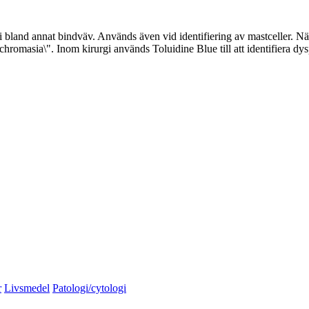
land annat bindväv. Används även vid identifiering av mastceller. När
chromasia\". Inom kirurgi används Toluidine Blue till att identifiera dys
r
Livsmedel
Patologi/cytologi