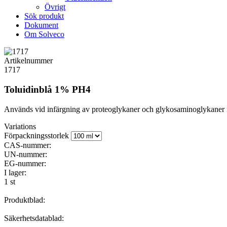
Övrigt
Sök produkt
Dokument
Om Solveco
Artikelnummer
1717
Toluidinblå 1% PH4
Används vid infärgning av proteoglykaner och glykosaminoglykaner i 
Variations
Förpackningsstorlek
CAS-nummer:
UN-nummer:
EG-nummer:
I lager:
1 st
Produktblad:
Säkerhetsdatablad: