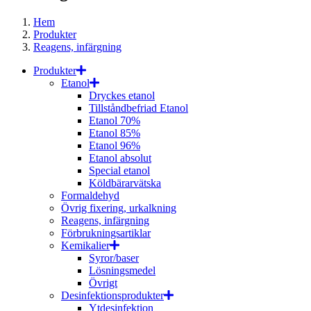
Hem
Produkter
Reagens, infärgning
Produkter
Etanol
Dryckes etanol
Tillståndbefriad Etanol
Etanol 70%
Etanol 85%
Etanol 96%
Etanol absolut
Special etanol
Köldbärarvätska
Formaldehyd
Övrig fixering, urkalkning
Reagens, infärgning
Förbrukningsartiklar
Kemikalier
Syror/baser
Lösningsmedel
Övrigt
Desinfektionsprodukter
Ytdesinfektion