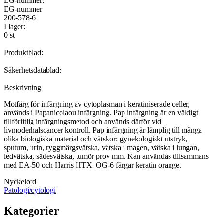
EG-nummer:
EG-nummer
200-578-6
I lager:
0 st
Produktblad:
Säkerhetsdatablad:
Beskrivning
Motfärg för infärgning av cytoplasman i keratiniserade celler,
används i Papanicolaou infärgning. Pap infärgning är en väldigt
tillförlitlig infärgningsmetod och används därför vid
livmoderhalscancer kontroll. Pap infärgning är lämplig till många
olika biologiska material och vätskor: gynekologiskt utstryk,
sputum, urin, ryggmärgsvätska, vätska i magen, vätska i lungan,
ledvätska, sädesvätska, tumör prov mm. Kan användas tillsammans
med EA-50 och Harris HTX. OG-6 färgar keratin orange.
Nyckelord
Patologi/cytologi
Kategorier