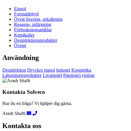
Etanol
Formaldehyd
Övrig fixering, urkalkning
Reagens, infärgning
Förbrukningsartiklar
Kemikalier
Desinfektionsprodukter
Övrigt
Användning
Desinfektion
Dryckes etanol
Industri
Kosmetika
Laboratorieprodukter
Livsmedel
Patologi/cytologi
Kontakta Solveco
Har du en fråga? Vi hjälper dig gärna.
Arash Shafti
Kontakta oss