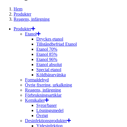
Hem
Produkter
Reagens, infärgning
Produkter
Etanol
Dryckes etanol
Tillståndbefriad Etanol
Etanol 70%
Etanol 85%
Etanol 96%
Etanol absolut
Special etanol
Köldbärarvätska
Formaldehyd
Övrig fixering, urkalkning
Reagens, infärgning
Förbrukningsartiklar
Kemikalier
Syror/baser
Lösningsmedel
Övrigt
Desinfektionsprodukter
Ytdesinfektion