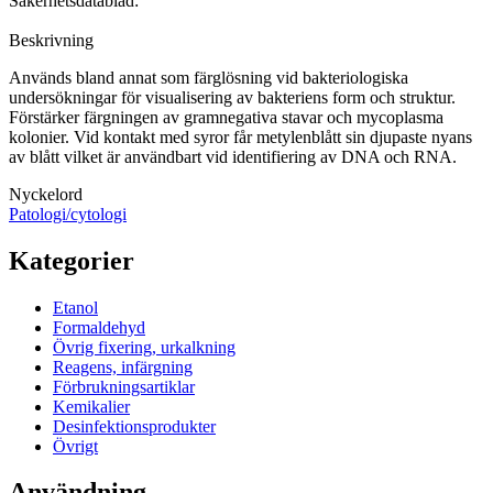
Säkerhetsdatablad:
Beskrivning
Används bland annat som färglösning vid bakteriologiska
undersökningar för visualisering av bakteriens form och struktur.
Förstärker färgningen av gramnegativa stavar och mycoplasma
kolonier. Vid kontakt med syror får metylenblått sin djupaste nyans
av blått vilket är användbart vid identifiering av DNA och RNA.
Nyckelord
Patologi/cytologi
Kategorier
Etanol
Formaldehyd
Övrig fixering, urkalkning
Reagens, infärgning
Förbrukningsartiklar
Kemikalier
Desinfektionsprodukter
Övrigt
Användning