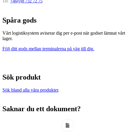
Tel:
+46(0)8 732 72 75
Spåra gods
Vårt logistiksystem aviserar dig per e-post när godset lämnat vårt
lager.
Följ ditt gods mellan terminalerna på väg till dig.
Sök produkt
Sök bland alla våra produkter
.
Saknar du ett dokument?