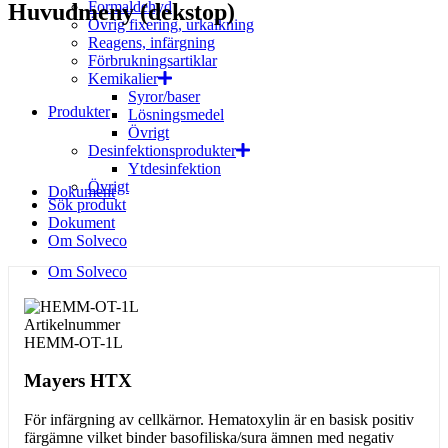
Formaldehyd
Huvudmeny (dekstop)
Övrig fixering, urkalkning
Reagens, infärgning
Förbrukningsartiklar
Kemikalier
Syror/baser
Produkter
Lösningsmedel
Övrigt
Desinfektionsprodukter
Ytdesinfektion
Övrigt
Dokument
Sök produkt
Dokument
Om Solveco
Om Solveco
Artikelnummer
HEMM-OT-1L
Mayers HTX
För infärgning av cellkärnor. Hematoxylin är en basisk positiv
färgämne vilket binder basofiliska/sura ämnen med negativ