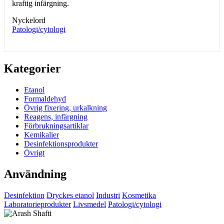
kraftig infärgning.
Nyckelord
Patologi/cytologi
Kategorier
Etanol
Formaldehyd
Övrig fixering, urkalkning
Reagens, infärgning
Förbrukningsartiklar
Kemikalier
Desinfektionsprodukter
Övrigt
Användning
Desinfektion
Dryckes etanol
Industri
Kosmetika
Laboratorieprodukter
Livsmedel
Patologi/cytologi