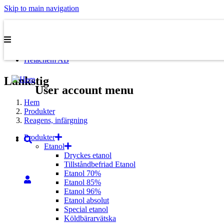
Skip to main navigation
Topbar
Biohospital AB
Helachem AB
Länkstig
User account menu
Hem
Produkter
Reagens, infärgning
Produkter
Etanol
Dryckes etanol
Tillståndbefriad Etanol
Etanol 70%
Etanol 85%
Etanol 96%
Etanol absolut
Special etanol
Köldbärarvätska