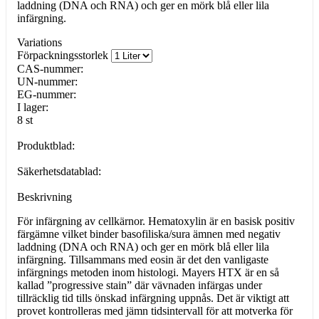
laddning (DNA och RNA) och ger en mörk blå eller lila
infärgning.
Variations
Förpackningsstorlek
CAS-nummer:
UN-nummer:
EG-nummer:
I lager:
8 st
Produktblad:
Säkerhetsdatablad:
Beskrivning
För infärgning av cellkärnor. Hematoxylin är en basisk positiv
färgämne vilket binder basofiliska/sura ämnen med negativ
laddning (DNA och RNA) och ger en mörk blå eller lila
infärgning. Tillsammans med eosin är det den vanligaste
infärgnings metoden inom histologi. Mayers HTX är en så
kallad ”progressive stain” där vävnaden infärgas under
tillräcklig tid tills önskad infärgning uppnås. Det är viktigt att
provet kontrolleras med jämn tidsintervall för att motverka för