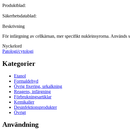
Produktblad:
Säkerhetsdatablad:
Beskrivning
För infärgning av cellkärnan, mer specifikt nukleinsyrorna. Används s
Nyckelord
Patologi/cytologi
Kategorier
Etanol
Formaldehyd
Övrig fixering, urkalkning
Reagens, infärgning
Förbrukningsartiklar
Kemikalier
Desinfektionsprodukter
Övrigt
Användning