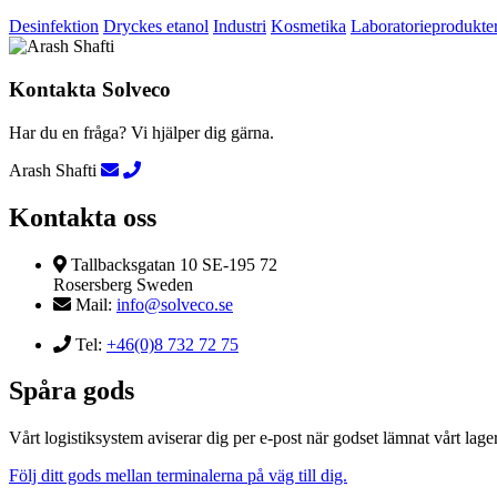
Desinfektion
Dryckes etanol
Industri
Kosmetika
Laboratorieprodukte
Kontakta Solveco
Har du en fråga? Vi hjälper dig gärna.
Arash Shafti
Kontakta oss
Tallbacksgatan 10 SE-195 72
Rosersberg Sweden
Mail:
info@solveco.se
Tel:
+46(0)8 732 72 75
Spåra gods
Vårt logistiksystem aviserar dig per e-post när godset lämnat vårt lager
Följ ditt gods mellan terminalerna på väg till dig.