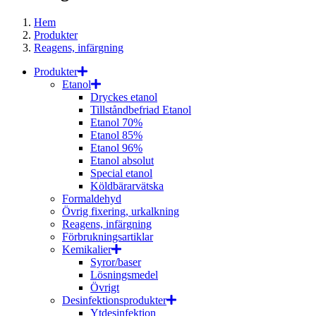
Hem
Produkter
Reagens, infärgning
Produkter
Etanol
Dryckes etanol
Tillståndbefriad Etanol
Etanol 70%
Etanol 85%
Etanol 96%
Etanol absolut
Special etanol
Köldbärarvätska
Formaldehyd
Övrig fixering, urkalkning
Reagens, infärgning
Förbrukningsartiklar
Kemikalier
Syror/baser
Lösningsmedel
Övrigt
Desinfektionsprodukter
Ytdesinfektion