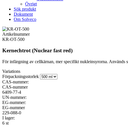
Övrigt
Sök produkt
Dokument
Om Solveco
Artikelnummer
KR-OT-500
Kernechtrot (Nuclear fast red)
För infärgning av cellkärnan, mer specifikt nukleinsyrorna. Används s
Variations
Förpackningsstorlek
CAS-nummer:
CAS-nummer
6409-77-4
UN-nummer:
EG-nummer:
EG-nummer
229-088-0
I lager:
6 st