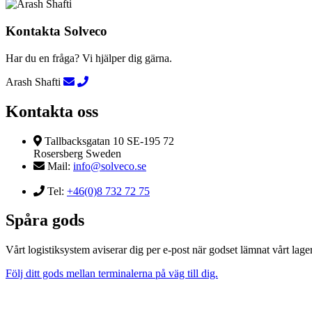
Kontakta Solveco
Har du en fråga? Vi hjälper dig gärna.
Arash Shafti
Kontakta oss
Tallbacksgatan 10 SE-195 72
Rosersberg Sweden
Mail:
info@solveco.se
Tel:
+46(0)8 732 72 75
Spåra gods
Vårt logistiksystem aviserar dig per e-post när godset lämnat vårt lager
Följ ditt gods mellan terminalerna på väg till dig.