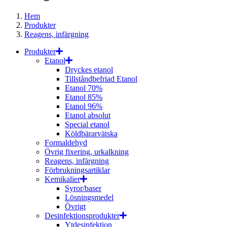
Hem
Produkter
Reagens, infärgning
Produkter
Etanol
Dryckes etanol
Tillståndbefriad Etanol
Etanol 70%
Etanol 85%
Etanol 96%
Etanol absolut
Special etanol
Köldbärarvätska
Formaldehyd
Övrig fixering, urkalkning
Reagens, infärgning
Förbrukningsartiklar
Kemikalier
Syror/baser
Lösningsmedel
Övrigt
Desinfektionsprodukter
Ytdesinfektion