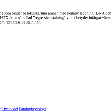
ämne som binder basofiliska/sura ämnen med negativ laddning (DNA och
TX är en så kallad ”regressive staining” vilket betyder infärgat vävnad f
om "progressive staining".
r
Livsmedel
Patologi/cytologi