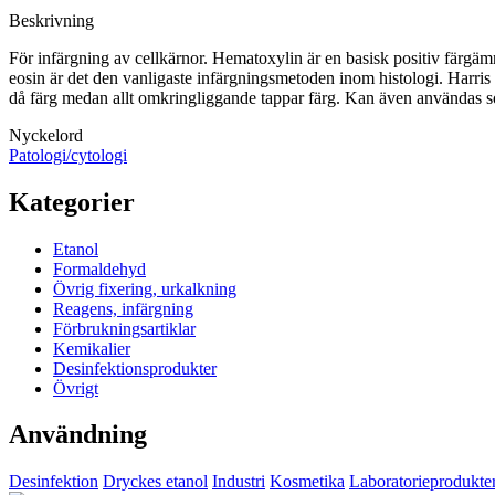
Beskrivning
För infärgning av cellkärnor. Hematoxylin är en basisk positiv färg
eosin är det den vanligaste infärgningsmetoden inom histologi. Harris H
då färg medan allt omkringliggande tappar färg. Kan även användas s
Nyckelord
Patologi/cytologi
Kategorier
Etanol
Formaldehyd
Övrig fixering, urkalkning
Reagens, infärgning
Förbrukningsartiklar
Kemikalier
Desinfektionsprodukter
Övrigt
Användning
Desinfektion
Dryckes etanol
Industri
Kosmetika
Laboratorieprodukte