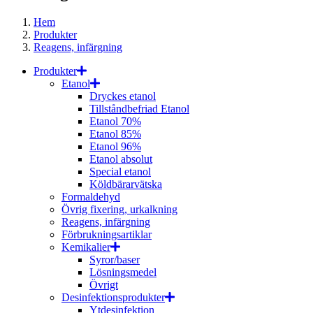
Hem
Produkter
Reagens, infärgning
Produkter
Etanol
Dryckes etanol
Tillståndbefriad Etanol
Etanol 70%
Etanol 85%
Etanol 96%
Etanol absolut
Special etanol
Köldbärarvätska
Formaldehyd
Övrig fixering, urkalkning
Reagens, infärgning
Förbrukningsartiklar
Kemikalier
Syror/baser
Lösningsmedel
Övrigt
Desinfektionsprodukter
Ytdesinfektion