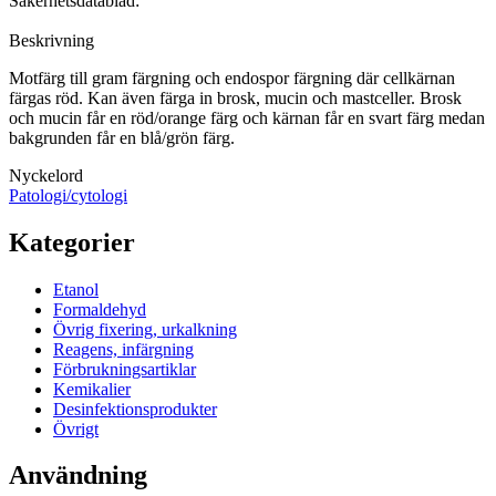
Säkerhetsdatablad:
Beskrivning
Motfärg till gram färgning och endospor färgning där cellkärnan
färgas röd. Kan även färga in brosk, mucin och mastceller. Brosk
och mucin får en röd/orange färg och kärnan får en svart färg medan
bakgrunden får en blå/grön färg.
Nyckelord
Patologi/cytologi
Kategorier
Etanol
Formaldehyd
Övrig fixering, urkalkning
Reagens, infärgning
Förbrukningsartiklar
Kemikalier
Desinfektionsprodukter
Övrigt
Användning