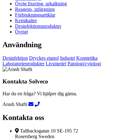
Övrig fixering, urkalkning
Reagens, infärgning
Förbrukningsartiklar
Kemikalier
Desinfektionsprodukter
Övrigt
Användning
Desinfektion
Dryckes etanol
Industri
Kosmetika
Laboratorieprodukter
Livsmedel
Patologi/cytologi
Kontakta Solveco
Har du en fråga? Vi hjälper dig gärna.
Arash Shafti
Kontakta oss
Tallbacksgatan 10 SE-195 72
Rosersberg Sweden