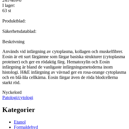
241-409-6
I lager:
63 st
Produktblad:
Säkerhetsdatablad:
Beskrivning
Används vid infärgning av cytoplasma, kollagen och muskelfibrer.
Eosin är ett surt färgämne som färgar basiska strukturer (cytoplasma
proteiner) och ger en rödaktig färg. Hematoxylin och Eosin
infärgning är bland de vanligaste infärgningsmetoderna inom
histologi. H&E infärgning av vävnad ger en rosa-orange cytoplasma
och en blå-lila cellkärna. Eosin färgar även de röda blodcellerna
starkt röd.
Nyckelord
Patologi/cytologi
Kategorier
Etanol
Formaldehyd