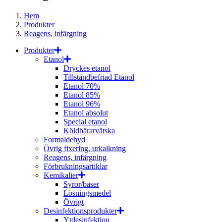
Hem
Produkter
Reagens, infärgning
Produkter
Etanol
Dryckes etanol
Tillståndbefriad Etanol
Etanol 70%
Etanol 85%
Etanol 96%
Etanol absolut
Special etanol
Köldbärarvätska
Formaldehyd
Övrig fixering, urkalkning
Reagens, infärgning
Förbrukningsartiklar
Kemikalier
Syror/baser
Lösningsmedel
Övrigt
Desinfektionsprodukter
Ytdesinfektion