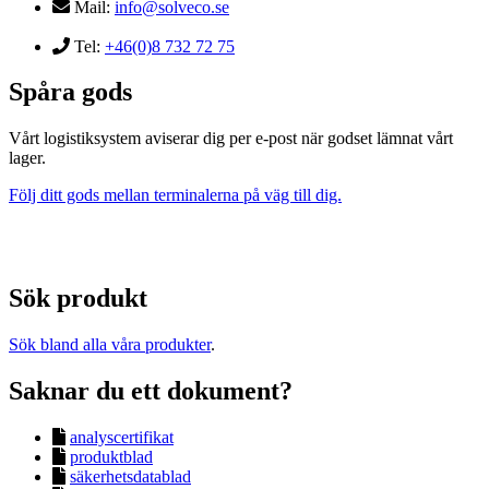
Mail:
info@solveco.se
Tel:
+46(0)8 732 72 75
Spåra gods
Vårt logistiksystem aviserar dig per e-post när godset lämnat vårt
lager.
Följ ditt gods mellan terminalerna på väg till dig.
Sök produkt
Sök bland alla våra produkter
.
Saknar du ett dokument?
analyscertifikat
produktblad
säkerhetsdatablad