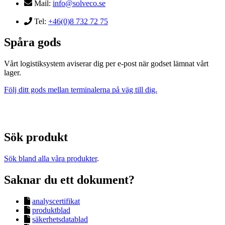
Mail:
info@solveco.se
Tel:
+46(0)8 732 72 75
Spåra gods
Vårt logistiksystem aviserar dig per e-post när godset lämnat vårt
lager.
Följ ditt gods mellan terminalerna på väg till dig.
Sök produkt
Sök bland alla våra produkter
.
Saknar du ett dokument?
analyscertifikat
produktblad
säkerhetsdatablad