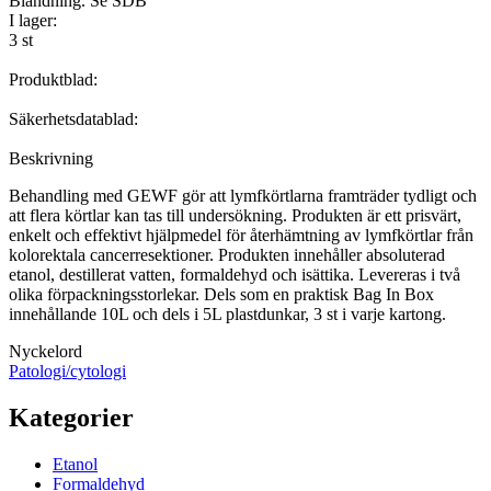
Blandning. Se SDB
I lager:
3 st
Produktblad:
Säkerhetsdatablad:
Beskrivning
Behandling med GEWF gör att lymfkörtlarna framträder tydligt och
att flera körtlar kan tas till undersökning. Produkten är ett prisvärt,
enkelt och effektivt hjälpmedel för återhämtning av lymfkörtlar från
kolorektala cancerresektioner. Produkten innehåller absoluterad
etanol, destillerat vatten, formaldehyd och isättika. Levereras i två
olika förpackningsstorlekar. Dels som en praktisk Bag In Box
innehållande 10L och dels i 5L plastdunkar, 3 st i varje kartong.
Nyckelord
Patologi/cytologi
Kategorier
Etanol
Formaldehyd