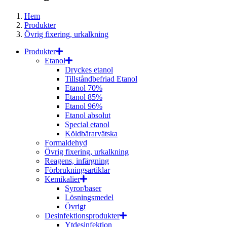
Hem
Produkter
Övrig fixering, urkalkning
Produkter
Etanol
Dryckes etanol
Tillståndbefriad Etanol
Etanol 70%
Etanol 85%
Etanol 96%
Etanol absolut
Special etanol
Köldbärarvätska
Formaldehyd
Övrig fixering, urkalkning
Reagens, infärgning
Förbrukningsartiklar
Kemikalier
Syror/baser
Lösningsmedel
Övrigt
Desinfektionsprodukter
Ytdesinfektion