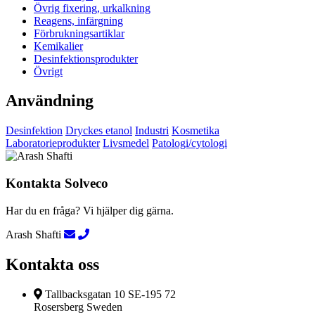
Övrig fixering, urkalkning
Reagens, infärgning
Förbrukningsartiklar
Kemikalier
Desinfektionsprodukter
Övrigt
Användning
Desinfektion
Dryckes etanol
Industri
Kosmetika
Laboratorieprodukter
Livsmedel
Patologi/cytologi
Kontakta Solveco
Har du en fråga? Vi hjälper dig gärna.
Arash Shafti
Kontakta oss
Tallbacksgatan 10 SE-195 72
Rosersberg Sweden