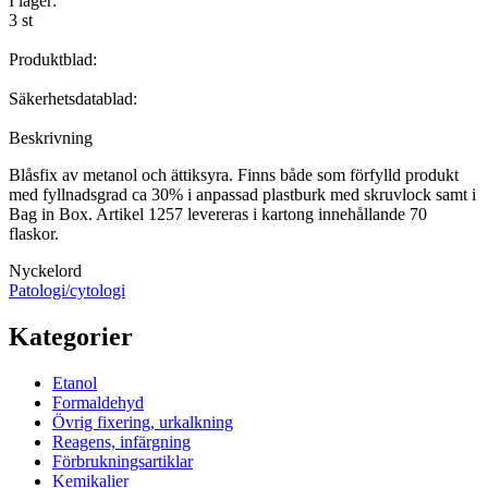
I lager:
3 st
Produktblad:
Säkerhetsdatablad:
Beskrivning
Blåsfix av metanol och ättiksyra. Finns både som förfylld produkt
med fyllnadsgrad ca 30% i anpassad plastburk med skruvlock samt i
Bag in Box. Artikel 1257 levereras i kartong innehållande 70
flaskor.
Nyckelord
Patologi/cytologi
Kategorier
Etanol
Formaldehyd
Övrig fixering, urkalkning
Reagens, infärgning
Förbrukningsartiklar
Kemikalier