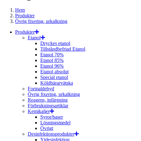
Hem
Produkter
Övrig fixering, urkalkning
Produkter
Etanol
Dryckes etanol
Tillståndbefriad Etanol
Etanol 70%
Etanol 85%
Etanol 96%
Etanol absolut
Special etanol
Köldbärarvätska
Formaldehyd
Övrig fixering, urkalkning
Reagens, infärgning
Förbrukningsartiklar
Kemikalier
Syror/baser
Lösningsmedel
Övrigt
Desinfektionsprodukter
Ytdesinfektion