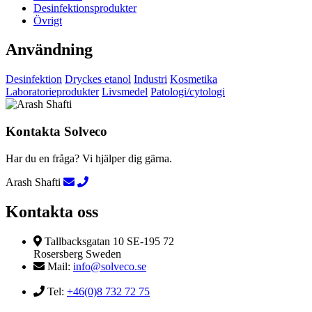
Desinfektionsprodukter
Övrigt
Användning
Desinfektion
Dryckes etanol
Industri
Kosmetika
Laboratorieprodukter
Livsmedel
Patologi/cytologi
Kontakta Solveco
Har du en fråga? Vi hjälper dig gärna.
Arash Shafti
Kontakta oss
Tallbacksgatan 10 SE-195 72
Rosersberg Sweden
Mail:
info@solveco.se
Tel:
+46(0)8 732 72 75