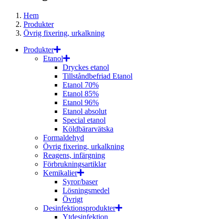
Hem
Produkter
Övrig fixering, urkalkning
Produkter
Etanol
Dryckes etanol
Tillståndbefriad Etanol
Etanol 70%
Etanol 85%
Etanol 96%
Etanol absolut
Special etanol
Köldbärarvätska
Formaldehyd
Övrig fixering, urkalkning
Reagens, infärgning
Förbrukningsartiklar
Kemikalier
Syror/baser
Lösningsmedel
Övrigt
Desinfektionsprodukter
Ytdesinfektion