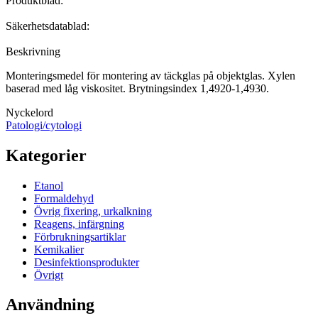
Produktblad:
Säkerhetsdatablad:
Beskrivning
Monteringsmedel för montering av täckglas på objektglas. Xylen
baserad med låg viskositet. Brytningsindex 1,4920-1,4930.
Nyckelord
Patologi/cytologi
Kategorier
Etanol
Formaldehyd
Övrig fixering, urkalkning
Reagens, infärgning
Förbrukningsartiklar
Kemikalier
Desinfektionsprodukter
Övrigt
Användning