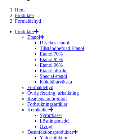
Hem
Produkter
Formaldehyd
Produkter
Etanol
Dryckes etanol
Tillståndbefriad Etanol
Etanol 70%
Etanol 85%
Etanol 96%
Etanol absolut
Special etanol
Köldbärarvätska
Formaldehyd
Övrig fixering, urkalkning
Reagens, infärgning
Förbrukningsartiklar
Kemikalier
Syror/baser
Lösningsmedel
Övrigt
Desinfektionsprodukter
Ytdesinfektion