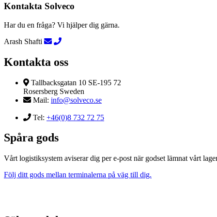
Kontakta Solveco
Har du en fråga? Vi hjälper dig gärna.
Arash Shafti
Kontakta oss
Tallbacksgatan 10 SE-195 72
Rosersberg Sweden
Mail:
info@solveco.se
Tel:
+46(0)8 732 72 75
Spåra gods
Vårt logistiksystem aviserar dig per e-post när godset lämnat vårt lager
Följ ditt gods mellan terminalerna på väg till dig.