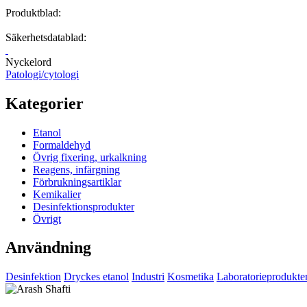
Produktblad:
Säkerhetsdatablad:
Nyckelord
Patologi/cytologi
Kategorier
Etanol
Formaldehyd
Övrig fixering, urkalkning
Reagens, infärgning
Förbrukningsartiklar
Kemikalier
Desinfektionsprodukter
Övrigt
Användning
Desinfektion
Dryckes etanol
Industri
Kosmetika
Laboratorieprodukte