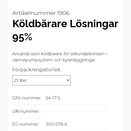
Artikelnummer
1906
Köldbärare Lösningar
95%
Används som köldbärare för sekundärkretsen i
värmepumpsystem och kylanläggningar.
Variations
Förpackningsstorlek
CAS-nummer:
CAS-
64-17-5
nummer
UN-nummer:
EG-nummer:
EG-
200-578-6
nummer