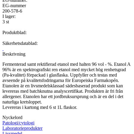
EG-nummer:
EG-nummer
200-578-6
I lager:
3 st
Produktblad:
Säkerhetsdatablad:
Beskrivning
Fermenterad samt rektifierad etanol med halten 96 vol - %. Etanol A
96% är en spektrografiskt ren etanol med mycket hög renhetsgrad
(Pa-kvalitet) förpackad i glasflaska. Uppfyller och testas med
avseende på kvalitetsfodringarna för Europeiska Farmakopén.
Etanolen är en livsmedelsklassad sädesbaserad produkt som kan
levereras med batchknutna analyscertifikat. Produkten är fri från
allergener. Etanolen har ett jordbruksursprung och är en del i det
naturliga kretsloppet.
Levereras i kartong med 6 st 1L flaskor.
Nyckelord
Patologi/cytologi
Laboratorieprodukter
Livsmedel