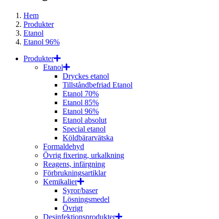
Hem
Produkter
Etanol
Etanol 96%
Produkter
Etanol
Dryckes etanol
Tillståndbefriad Etanol
Etanol 70%
Etanol 85%
Etanol 96%
Etanol absolut
Special etanol
Köldbärarvätska
Formaldehyd
Övrig fixering, urkalkning
Reagens, infärgning
Förbrukningsartiklar
Kemikalier
Syror/baser
Lösningsmedel
Övrigt
Desinfektionsprodukter