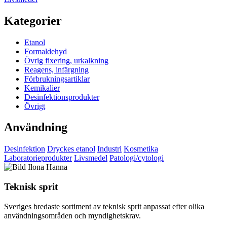
Kategorier
Etanol
Formaldehyd
Övrig fixering, urkalkning
Reagens, infärgning
Förbrukningsartiklar
Kemikalier
Desinfektionsprodukter
Övrigt
Användning
Desinfektion
Dryckes etanol
Industri
Kosmetika
Laboratorieprodukter
Livsmedel
Patologi/cytologi
Teknisk sprit
Sveriges bredaste sortiment av teknisk sprit anpassat efter olika
användningsområden och myndighetskrav.