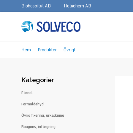
Skip
Topbar
Biohospital AB
Helachem AB
to
main
navigation
Hem
Produkter
Övrigt
Länkstig
Kategorier
Etanol
Formaldehyd
Övrig fixering, urkalkning
Reagens, infärgning