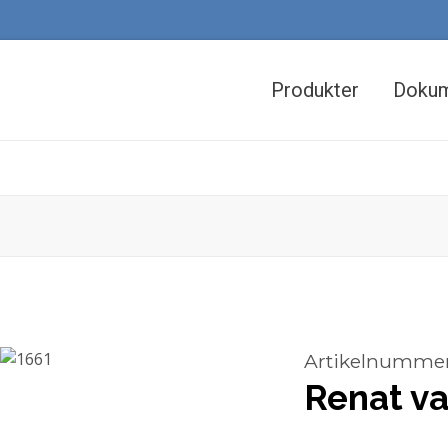
Huvudmeny
(dekstop)
Produkter
Doku
Artikelnumme
Renat va