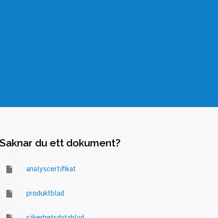
Saknar du ett dokument?
analyscertifikat
produktblad
säkerhetsdatablad