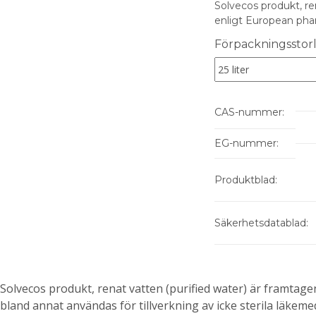
Solvecos produkt, re
enligt European pha
Variations
Förpackningsstor
CAS-nummer:
EG-nummer:
Produktblad:
Säkerhetsdatablad:
Solvecos produkt, renat vatten (purified water) är framta
Beskrivning
bland annat användas för tillverkning av icke sterila läkemede