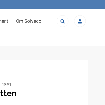
User
account
ment
Om Solveco
menu
r
1661
tten