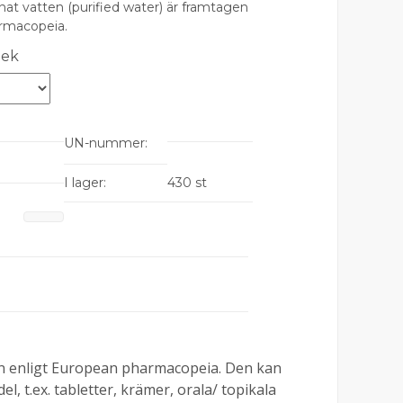
nat vatten (purified water) är framtagen
rmacopeia.
lek
UN-nummer:
I lager:
430 st
gen enligt European pharmacopeia. Den kan
l, t.ex. tabletter, krämer, orala/ topikala