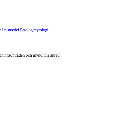
r
Livsmedel
Patologi/cytologi
vändningsområden och myndighetskrav.