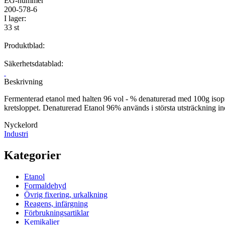
EG-nummer
200-578-6
I lager:
33 st
Produktblad:
Säkerhetsdatablad:
Beskrivning
Fermenterad etanol med halten 96 vol - % denaturerad med 100g isopro
kretsloppet. Denaturerad Etanol 96% används i största utsträckning i
Nyckelord
Industri
Kategorier
Etanol
Formaldehyd
Övrig fixering, urkalkning
Reagens, infärgning
Förbrukningsartiklar
Kemikalier