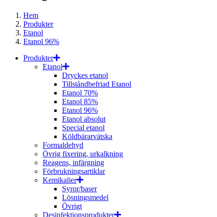
Hem
Produkter
Etanol
Etanol 96%
Produkter
Etanol
Dryckes etanol
Tillståndbefriad Etanol
Etanol 70%
Etanol 85%
Etanol 96%
Etanol absolut
Special etanol
Köldbärarvätska
Formaldehyd
Övrig fixering, urkalkning
Reagens, infärgning
Förbrukningsartiklar
Kemikalier
Syror/baser
Lösningsmedel
Övrigt
Desinfektionsprodukter