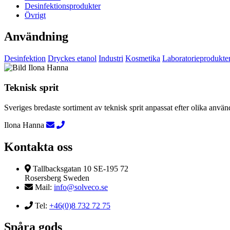
Desinfektionsprodukter
Övrigt
Användning
Desinfektion
Dryckes etanol
Industri
Kosmetika
Laboratorieprodukte
Teknisk sprit
Sveriges bredaste sortiment av teknisk sprit anpassat efter olika an
Ilona Hanna
Kontakta oss
Tallbacksgatan 10 SE-195 72
Rosersberg Sweden
Mail:
info@solveco.se
Tel:
+46(0)8 732 72 75
Spåra gods