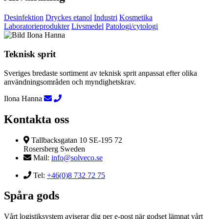
Desinfektion
Dryckes etanol
Industri
Kosmetika
Laboratorieprodukter
Livsmedel
Patologi/cytologi
Teknisk sprit
Sveriges bredaste sortiment av teknisk sprit anpassat efter olika
användningsområden och myndighetskrav.
Ilona Hanna
Kontakta oss
Tallbacksgatan 10 SE-195 72
Rosersberg Sweden
Mail:
info@solveco.se
Tel:
+46(0)8 732 72 75
Spåra gods
Vårt logistiksystem aviserar dig per e-post när godset lämnat vårt