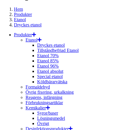
Hem
Produkter
Etanol
Dryckes etanol
Produkter
Etanol
Dryckes etanol
Tillståndbefriad Etanol
Etanol 70%
Etanol 85%
Etanol 96%
Etanol absolut
Special etanol
Köldbärarvätska
Formaldehyd
Övrig fixering, urkalkning
Reagens, infärgning
Förbrukningsartiklar
Kemikalier
Syror/baser
Lösningsmedel
Övrigt
Desinfektionsprodukter