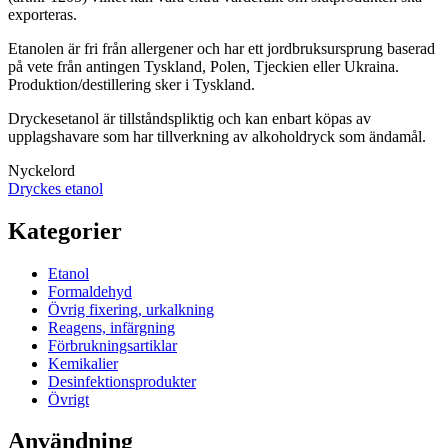
exporteras.
Etanolen är fri från allergener och har ett jordbruksursprung baserad
på vete från antingen Tyskland, Polen, Tjeckien eller Ukraina.
Produktion/destillering sker i Tyskland.
Dryckesetanol är tillståndspliktig och kan enbart köpas av
upplagshavare som har tillverkning av alkoholdryck som ändamål.
Nyckelord
Dryckes etanol
Kategorier
Etanol
Formaldehyd
Övrig fixering, urkalkning
Reagens, infärgning
Förbrukningsartiklar
Kemikalier
Desinfektionsprodukter
Övrigt
Användning