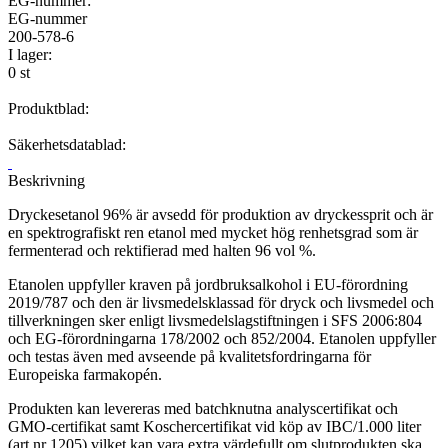
EG-nummer:
EG-nummer
200-578-6
I lager:
0 st
Produktblad:
Säkerhetsdatablad:
Beskrivning
Dryckesetanol 96% är avsedd för produktion av dryckessprit och är
en spektrografiskt ren etanol med mycket hög renhetsgrad som är
fermenterad och rektifierad med halten 96 vol %.
Etanolen uppfyller kraven på jordbruksalkohol i EU-förordning
2019/787 och den är livsmedelsklassad för dryck och livsmedel och
tillverkningen sker enligt livsmedelslagstiftningen i SFS 2006:804
och EG-förordningarna 178/2002 och 852/2004. Etanolen uppfyller
och testas även med avseende på kvalitetsfordringarna för
Europeiska farmakopén.
Produkten kan levereras med batchknutna analyscertifikat och
GMO-certifikat samt Koschercertifikat vid köp av IBC/1.000 liter
(art.nr 1205) vilket kan vara extra värdefullt om slutprodukten ska