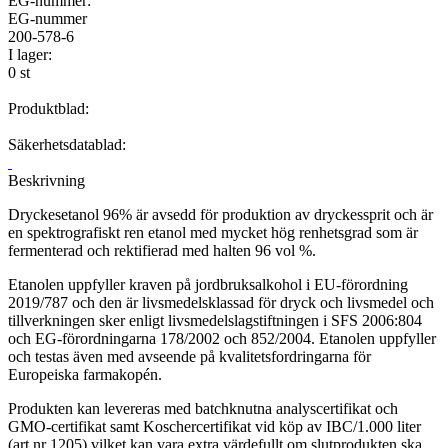
EG-nummer:
EG-nummer
200-578-6
I lager:
0 st
Produktblad:
Säkerhetsdatablad:
Beskrivning
Dryckesetanol 96% är avsedd för produktion av dryckessprit och är
en spektrografiskt ren etanol med mycket hög renhetsgrad som är
fermenterad och rektifierad med halten 96 vol %.
Etanolen uppfyller kraven på jordbruksalkohol i EU-förordning
2019/787 och den är livsmedelsklassad för dryck och livsmedel och
tillverkningen sker enligt livsmedelslagstiftningen i SFS 2006:804
och EG-förordningarna 178/2002 och 852/2004. Etanolen uppfyller
och testas även med avseende på kvalitetsfordringarna för
Europeiska farmakopén.
Produkten kan levereras med batchknutna analyscertifikat och
GMO-certifikat samt Koschercertifikat vid köp av IBC/1.000 liter
(art.nr 1205) vilket kan vara extra värdefullt om slutprodukten ska