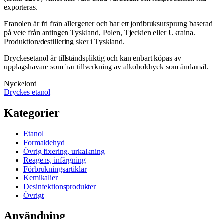
exporteras.
Etanolen är fri från allergener och har ett jordbruksursprung baserad
på vete från antingen Tyskland, Polen, Tjeckien eller Ukraina.
Produktion/destillering sker i Tyskland.
Dryckesetanol är tillståndspliktig och kan enbart köpas av
upplagshavare som har tillverkning av alkoholdryck som ändamål.
Nyckelord
Dryckes etanol
Kategorier
Etanol
Formaldehyd
Övrig fixering, urkalkning
Reagens, infärgning
Förbrukningsartiklar
Kemikalier
Desinfektionsprodukter
Övrigt
Användning