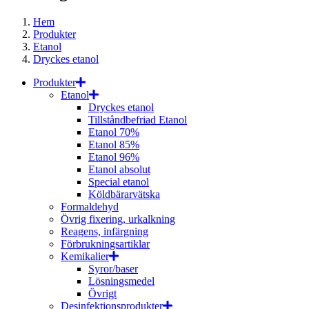
Hem
Produkter
Etanol
Dryckes etanol
Produkter
Etanol
Dryckes etanol
Tillståndbefriad Etanol
Etanol 70%
Etanol 85%
Etanol 96%
Etanol absolut
Special etanol
Köldbärarvätska
Formaldehyd
Övrig fixering, urkalkning
Reagens, infärgning
Förbrukningsartiklar
Kemikalier
Syror/baser
Lösningsmedel
Övrigt
Desinfektionsprodukter