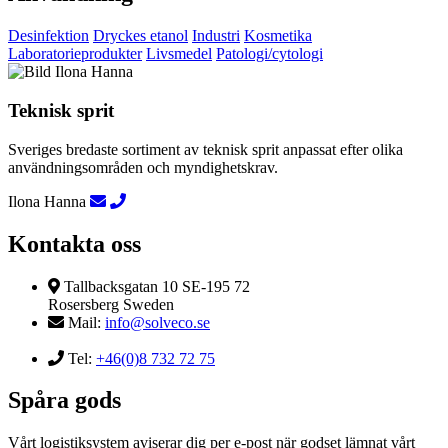
Desinfektion
Dryckes etanol
Industri
Kosmetika
Laboratorieprodukter
Livsmedel
Patologi/cytologi
Teknisk sprit
Sveriges bredaste sortiment av teknisk sprit anpassat efter olika
användningsområden och myndighetskrav.
Ilona Hanna
Kontakta oss
Tallbacksgatan 10 SE-195 72
Rosersberg Sweden
Mail:
info@solveco.se
Tel:
+46(0)8 732 72 75
Spåra gods
Vårt logistiksystem aviserar dig per e-post när godset lämnat vårt