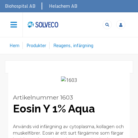
Skip
Topbar
Biohospital AB
Helachem AB
to
User
main
navigation
account
menu
Hem
Produkter
Reagens, infärgning
Länkstig
Artikelnummer
1603
Eosin Y 1% Aqua
Används vid infärgning av cytoplasma, kollagen och
muskelfibrer. Eosin är ett surt färgämne som färgar