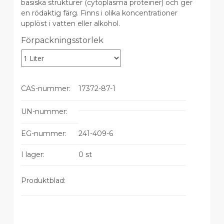
basiska strukturer (cytoplasma proteiner) och ger
en rödaktig färg. Finns i olika koncentrationer
upplöst i vatten eller alkohol.
Variations
Förpackningsstorlek
CAS-nummer:
CAS-
17372-87-1
nummer
UN-nummer:
EG-nummer:
EG-
241-409-6
nummer
I lager:
0 st
Produktblad: