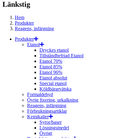
Länkstig
Hem
Produkter
Reagens, infärgning
Produkter
Etanol
Dryckes etanol
Tillståndbefriad Etanol
Etanol 70%
Etanol 85%
Etanol 96%
Etanol absolut
Special etanol
Köldbärarvätska
Formaldehyd
Övrig fixering, urkalkning
Reagens, infärgning
Förbrukningsartiklar
Kemikalier
Syror/baser
Lösningsmedel
Övrigt