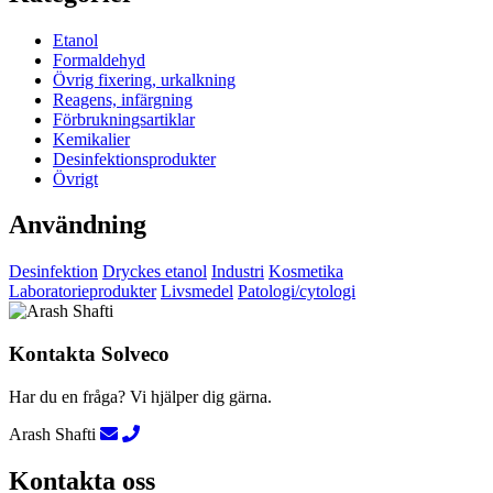
Etanol
Formaldehyd
Övrig fixering, urkalkning
Reagens, infärgning
Förbrukningsartiklar
Kemikalier
Desinfektionsprodukter
Övrigt
Användning
Desinfektion
Dryckes etanol
Industri
Kosmetika
Laboratorieprodukter
Livsmedel
Patologi/cytologi
Kontakta Solveco
Har du en fråga? Vi hjälper dig gärna.
Arash Shafti
Kontakta oss