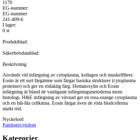
1170
EG-nummer:
EG-nummer
241-409-6
I lager:
0 st
Produktblad:
Säkerhetsdatablad:
Beskrivning
Används vid infärgning av cytoplasma, kollagen och muskelfibrer.
Eosin är ett surt färgämne som färgar basiska strukturer (cytoplasma
proteiner) och ger en rödaktig färg. Hematoxylin och Eosin
infärgning är bland de vanligaste infärgningsmetoderna inom
histologi. H&E infärgning av vävnad ger en rosa-orange cytoplasma
och en blå-lila cellkärna. Eosin färgar även de röda blodcellerna
starkt röd.
Nyckelord
Patologi/cytologi
Kategorier