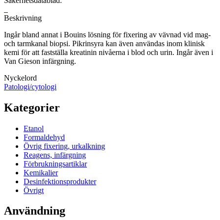
Säkerhetsdatablad:
Beskrivning
Ingår bland annat i Bouins lösning för fixering av vävnad vid mag-
och tarmkanal biopsi. Pikrinsyra kan även användas inom klinisk
kemi för att fastställa kreatinin nivåerna i blod och urin. Ingår även i
Van Gieson infärgning.
Nyckelord
Patologi/cytologi
Kategorier
Etanol
Formaldehyd
Övrig fixering, urkalkning
Reagens, infärgning
Förbrukningsartiklar
Kemikalier
Desinfektionsprodukter
Övrigt
Användning