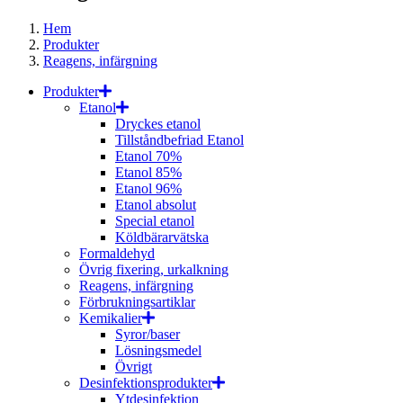
Hem
Produkter
Reagens, infärgning
Produkter
Etanol
Dryckes etanol
Tillståndbefriad Etanol
Etanol 70%
Etanol 85%
Etanol 96%
Etanol absolut
Special etanol
Köldbärarvätska
Formaldehyd
Övrig fixering, urkalkning
Reagens, infärgning
Förbrukningsartiklar
Kemikalier
Syror/baser
Lösningsmedel
Övrigt
Desinfektionsprodukter
Ytdesinfektion