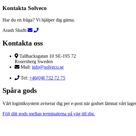
Kontakta Solveco
Har du en fråga? Vi hjälper dig gärna.
Arash Shafti
Kontakta oss
Tallbacksgatan 10 SE-195 72
Rosersberg Sweden
Mail:
info@solveco.se
Tel:
+46(0)8 732 72 75
Spåra gods
Vårt logistiksystem aviserar dig per e-post när godset lämnat vårt lager
Följ ditt gods mellan terminalerna på väg till dig.