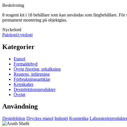
Beskrivning
8 reagent kit i 18 behållare som kan användas som färgbehållare. För 
permament montering på objektglas.
Nyckelord
Patologi/cytologi
Kategorier
Etanol
Formaldehyd
Övrig fixering, urkalkning
Reagens, infärgning
Förbrukningsartiklar
Kemikalier
Desinfektionsprodukter
Övrigt
Användning
Desinfektion
Dryckes etanol
Industri
Kosmetika
Laboratorieprodukte