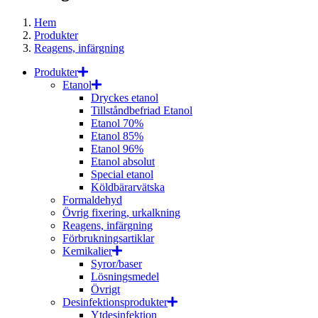
Hem
Produkter
Reagens, infärgning
Produkter
Etanol
Dryckes etanol
Tillståndbefriad Etanol
Etanol 70%
Etanol 85%
Etanol 96%
Etanol absolut
Special etanol
Köldbärarvätska
Formaldehyd
Övrig fixering, urkalkning
Reagens, infärgning
Förbrukningsartiklar
Kemikalier
Syror/baser
Lösningsmedel
Övrigt
Desinfektionsprodukter
Ytdesinfektion