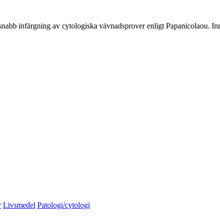
snabb infärgning av cytologiska vävnadsprover enligt Papanicolaou. Inne
r
Livsmedel
Patologi/cytologi